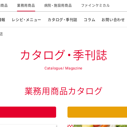
用商品
業務用商品
病院・施設用商品
ファインケミカル
情報
レシピ・メニュー
カタログ・季刊誌
コラム
お問い合わせ
誌
カタログ・季刊誌
おすすめ特集
商品紹介動画一覧
Catalogue/ Magazine
スープ・鍋物
パン
企業情報
グループの事業
ご飯もの
デザート
業務用商品カタログ
麺類
ドリンク
サステナビリティ
研究開発