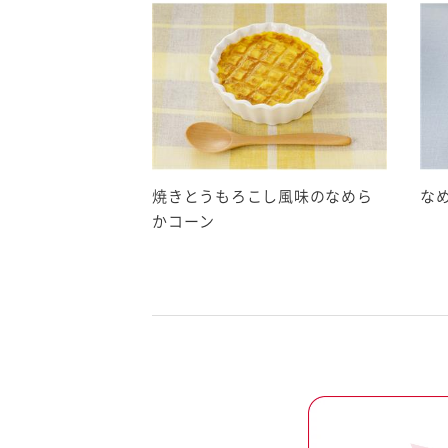
由来のコンタミネーション情報を記載しています。
品Bを製造し、Bの原料由来ではない特定原材料等が入る可能性を否定でき
・えび・かに・落花生・オレンジ・ごま・さば・鶏肉・りんご・ゼラチンを使
ついて、特定原材料等の注意喚起を記載しています。
入する可能性を否定できない
焼きとうもろこし風味のなめら
な
定できない
かコーン
製造工場内で「そば、落花生」を使用している
生しています。
ージでは記載内容が異なる場合があります。必ずお手元の商品の表示をご
問い合わせください。
お問い合わせ