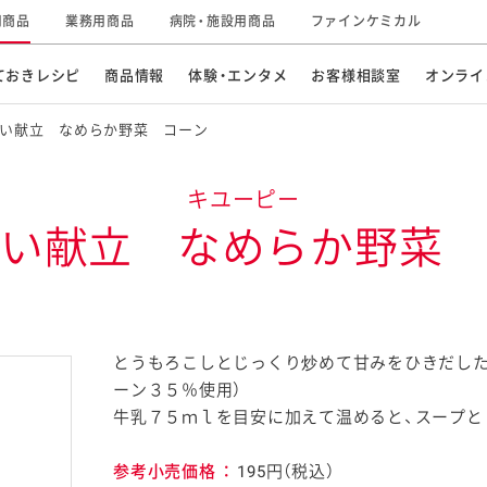
用商品
業務用商品
病院・施設用商品
ファインケミカル
ておきレシピ
商品情報
体験・エンタメ
お客様相談室
オンライ
い献立 なめらか野菜 コーン
CM・テレビ・エンタメ
オンラインショップ
お
そ
キユーピー
キ
素材の知識
い献立 なめらか野菜
明
特集レシピ
企業情報
グループの事業
ドレッシングなど
お
レシピ動画
キユーピーウエルネス
サ
とうもろこしとじっくり炒めて甘みをひきだした
ど
パスタソース
ーン３５％使用）
子
広告ギャラリー
キユーピーとヤサイな
牛乳７５ｍｌを目安に加えて温めると、スープと
仲間たち
お
サステナビリティ
研究開発
素材
参考小売価格
：
195円（税込）
み