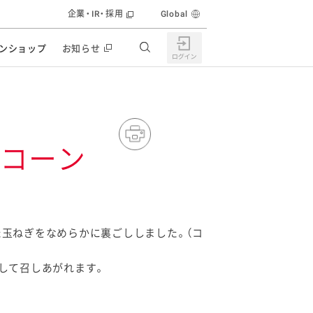
企業・IR・採用
Global
ンショップ
お知らせ
すすめの特設サイト
の他の商品サイト
キャンペーン・イベント
ユーピー マヨネーズキッチン
 コーン
日もうれしい。サラダストック
食育活動
うちで作るポテトサラダ
ラコン サラダを楽しむレシピコンテスト
玉ねぎをなめらかに裏ごししました。（コ
どもと野菜をたのしもう
キャンペーン・イベント
して召しあがれます。
うちでミールストック
イベント協賛
株主・投資家の皆様へ
んなの食と健康応援