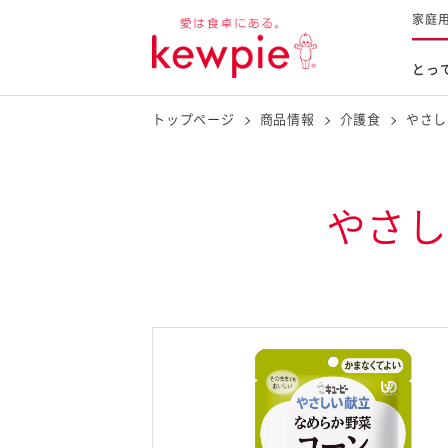
家庭
とっ
トップページ
商品情報
介護食
やさし
レシピを探す
商品を探す
体験する
とっておきレシピトップ
新商品・リニューアル品
やさし
料理の基本
マヨネーズなど
レシピランキング
Qummy
タルタルソース・マスタードな
今日のレシピギャラリー
マヨテラス
オープンキッチン
（見学施設）
（工場見学）
料理の素・調理ソース