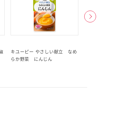
椒
キユーピー やさしい献立 なめ
キユーピー やさしい
らか野菜 にんじん
らか野菜 かぼちゃ