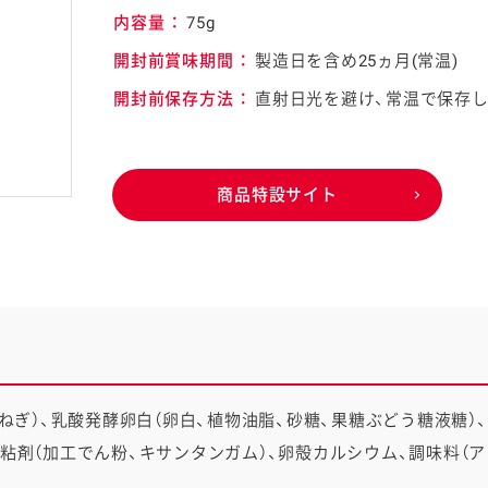
内容量
：
75g
介護食
開封前賞味期間
：
製造日を含め25ヵ月(常温)
開封前保存方法
：
直射日光を避け、常温で保存
栄養・健康ケア商品
採用情報
ンツ
キユーピー３分
テレビ・ラジオ
クッキング
商品特設サイト
スキンケア用品
パッケージサラダ
まねぎ）、乳酸発酵卵白（卵白、植物油脂、砂糖、果糖ぶどう糖液糖）
粘剤（加工でん粉、キサンタンガム）、卵殻カルシウム、調味料（ア