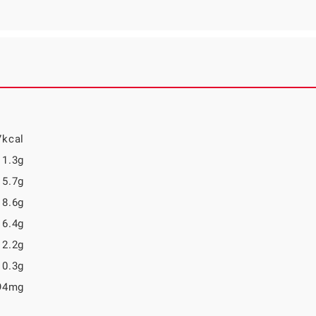
7kcal
1.3g
5.7g
8.6g
6.4g
2.2g
0.3g
94mg