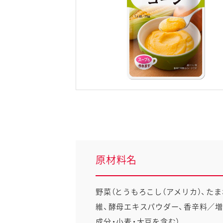
卵関連品
ベビーフード・幼児食
深谷テラス ヤサイな
おたのしみコンテ
仲間たちファーム
サプリメントなど
ジャム、スプレッドなど
原材料名
野菜（とうもろこし（アメリカ）、た
維、酵母エキスパウダー、香辛料／増
成分・小麦・大豆を含む）