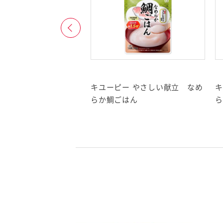
0月現在アレルゲン表示をしておりません。準備が整い次第変更してまいりま
庁が定める
アレルゲン特定原材料等
ー やさしい献立 なめ
キユーピー やさしい献立 なめ
キ
小麦・卵・乳・そば・落花生・えび・かに
れん草のポタージュ
らか鯛ごはん
ら
アーモンド・あわび・いか・いくら・オレンジ・カシューナッツ・キ
るみ・ごま・さけ・さば・大豆・鶏肉・バナナ・豚肉・まつたけ・もも
ラチン
示義務と表示推奨の特定原材料等を記載しています。