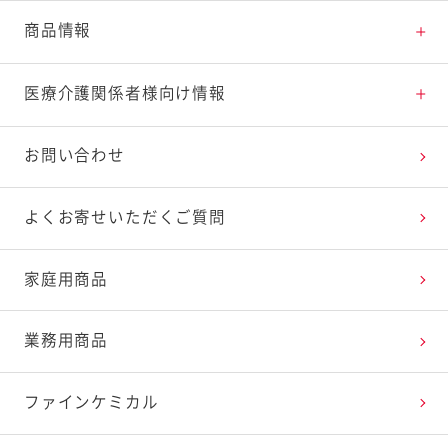
ただくことを対象として
商品情報
おります。
商品情報
医療介護関係者様向け情報
栄養補給
医療介護関係者様向け情報トップ
お問い合わせ
い
やわらか食
商品パンフレット・カタログ
よくお寄せいただくご質問
看護師
塩分調整
大腸検査食に関する情報
家庭用商品
（医療関係者様向け）
薬剤師
エネルギー調整
業務用商品
理学療法士
検査食
ファインケミカル
ケアマネージャー