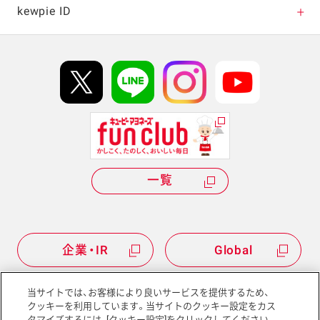
新商品・リニューアル一覧
kewpie ID
販売終了商品
連企業
kewpie IDについて
Hi! kewpieについて
いえ
Qummyについて
一覧
ジへもどる
護関係者様 のみ閲覧可能
企業・IR
Global
当サイトでは、お客様により良いサービスを提供するため、
じる
クッキーを利用しています。当サイトのクッキー設定をカス
タマイズするには、[クッキー設定]をクリックしてください。