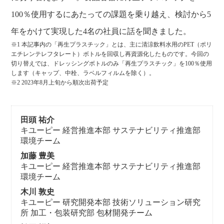
100％使用するにあたっての課題を乗り越え、検討から5
年をかけて実現した4名の社員に話を聞きました。
※1 本記事内の「再生プラスチック」とは、主に清涼飲料水用のPET（ポリ
エチレンテレフタレート）ボトルを回収し再資源化したものです。今回の
切り替えでは、ドレッシングボトルのみ「再生プラスチック」を100％使用
します（キャップ、中栓、ラベルフィルムを除く）。
※2 2023年8月上旬から順次出荷予定
田頭 祐介
キユーピー 経営推進本部 サステナビリティ推進部
環境チーム
加藤 豊美
キユーピー 経営推進本部 サステナビリティ推進部
環境チーム
木川 敦史
キユーピー 研究開発本部 技術ソリューション研究
所 加工・包装研究部 包材開発チーム