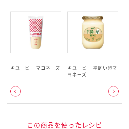
品表示基準で表示が義務
記の特定原材料7品目と、
いる特定原材料に準ずるも
品目のうち、アーモンドを除
としています。（2019年
ギーをお持ちのお客様へ
ヨ
キユーピー マヨネーズ
キユーピー 平飼い卵マ
キ
については、2019年10月現在ア
ヨネーズ
ズ
りません。準備が整い次第変更し
（
者庁が定める
ン特定原材料等
この商品を使ったレシピ