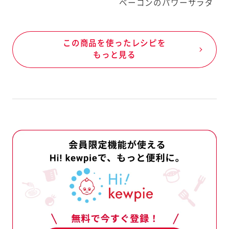
ベーコンのパワーサラダ
例）卵・大豆・りんご
お店の在庫状況は日々変動しますの
報」には、商品の製造工程由来の
で、お出かけ前に店舗へのご確認をお
報を記載しています。
願いいたします。
、商品Aを製造後、次の商品Bを
この商品を使ったレシピを
育児食の店舗はお客様相談室にお問い
ではない特定原材料等が入る可能性
もっと見る
指します。
合わせください。
外部システムに遷移します。
例）クラッカーは卵・乳成分・え
ンジ・ごま・さば・鶏肉・りんご・ゼ
で製造しています。
地図へ移動する
は、下記（1）（2）（3）について、
起を記載しています。
どにより「えび、かに」が混入する可
よくお寄せいただくご質問はこちら
程でコンタミネーションが否定でき
幼児食については、使用原料の製造工
を使用している
閉じる
例）●あさりには、かにが共生して