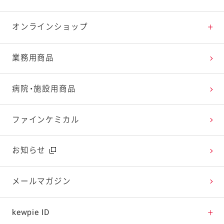
特集レシピ
販売終了商品一覧
マヨテラス（見学施設）
お客様相談室トップ
オンラインショップ
レシピランキング
オープンキッチン（工場見学）
よくお寄せいただくご質問
Qummy
業務用商品
レシピ動画
深谷テラス ヤサイな仲間たちファーム
お客様の声を活かしました
キユーピーウエルネス
病院・施設用商品
今日のレシピギャラリー
おたのしみコンテンツ
ファインケミカル
広告ギャラリー
お知らせ
テレビ・ラジオ
メールマガジン
キャンペーン・イベント
kewpie ID