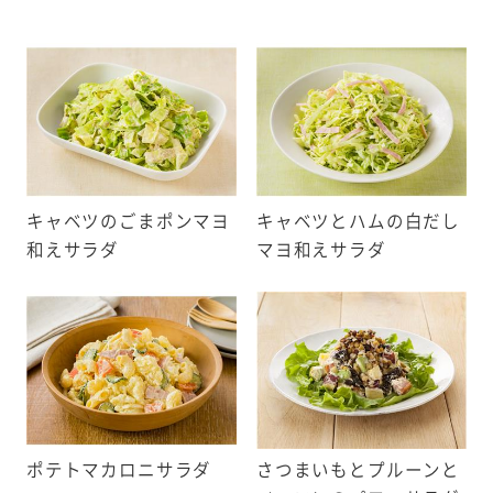
・落花生・えび・かに
もの21品目
キャベツのごまポンマヨ
キャベツとハムの白だし
・いか・いくら・オレンジ・
ウイフルーツ・牛肉・くる
和えサラダ
マヨ和えサラダ
取り扱い店舗検索について
ば・大豆・鶏肉・バナナ・豚
・やまいも・りんご・ゼラチ
一部、検索できない商品がございます。
事前にご了承いただいた店舗のみ掲載
しております。また、閉店や移転など、
材料として使用している表示義務
店舗の情報が最新ではないことがあり
料等を記載しています。
ポテトマカロニサラダ
さつまいもとプルーンと
ます。