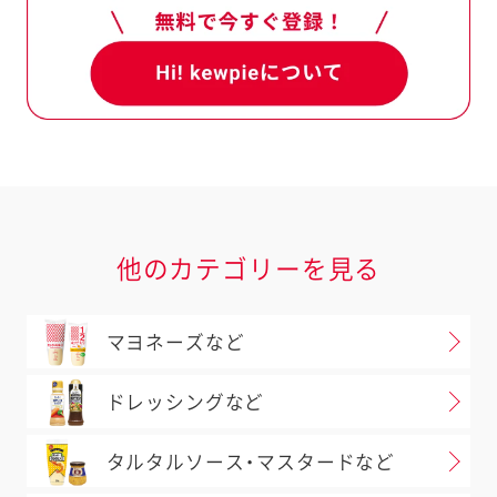
、商品Aを製造後、次の商品Bを
ではない特定原材料等が入る可能性
指します。
例）クラッカーは卵・乳成分・え
ンジ・ごま・さば・鶏肉・りんご・ゼ
で製造しています。
は、下記（1）（2）（3）について、
起を記載しています。
どにより「えび、かに」が混入する可
他のカテゴリーを見る
程でコンタミネーションが否定でき
幼児食については、使用原料の製造工
マヨネーズなど
を使用している
ドレッシングなど
例）●あさりには、かにが共生して
タルタルソース・マスタードなど
、お手元の商品と当ホームページ
場合があります。必ずお手元の商