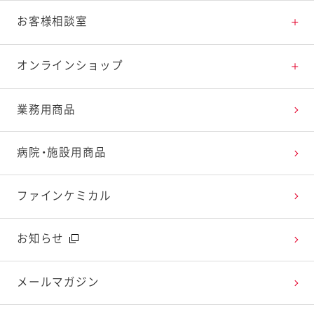
料理の基本
新商品・リニューアル品一覧
体験・エンタメトップ
お客様相談室
特集レシピ
販売終了商品一覧
マヨテラス（見学施設）
お客様相談室トップ
オンラインショップ
レシピランキング
オープンキッチン（工場見学）
よくお寄せいただくご質問
Qummy
業務用商品
レシピ動画
深谷テラス ヤサイな仲間たちファーム
お客様の声を活かしました
キユーピーウエルネス
病院・施設用商品
今日のレシピギャラリー
おたのしみコンテンツ
ファインケミカル
広告ギャラリー
お知らせ
テレビ・ラジオ
メールマガジン