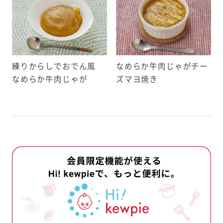
・落花生・えび・かに
もの21品目
練りからしでおでん風
なめらか牛肉じゃがチー
・いか・いくら・オレンジ・
ウイフルーツ・牛肉・くる
なめらか牛肉じゃが
ズマヨ焼き
ば・大豆・鶏肉・バナナ・豚
・やまいも・りんご・ゼラチ
材料として使用している表示義務
料等を記載しています。
例）卵・大豆・りんご
報」には、商品の製造工程由来の
報を記載しています。