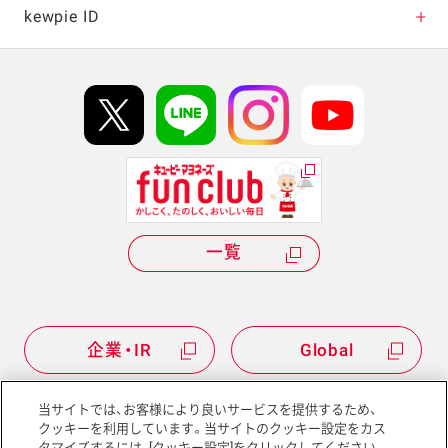
キャンペーン・イベント
kewpie ID
イベント協賛
kewpie IDについて
Hi! kewpieについて
Qummyについて
一覧
企業・IR
Global
当サイトでは、お客様により良いサービスを提供するため、
クッキーを利用しています。当サイトのクッキー設定をカス
タマイズするには、[クッキー設定]をクリックしてください。