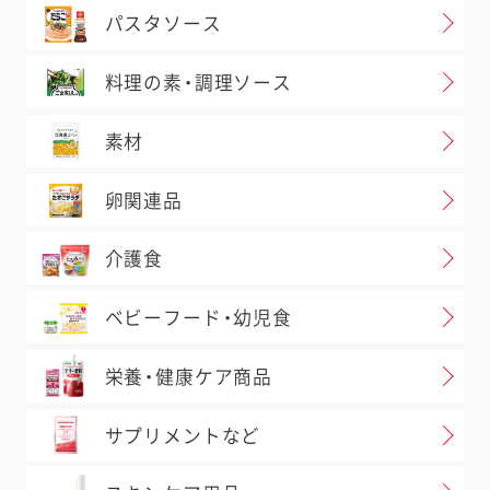
さい。
パスタソース
室
0120-14-1122
へお問い合
料理の素・調理ソース
素材
問い合わせ
卵関連品
介護食
取り扱い店舗検索について
ベビーフード・幼児食
一部、検索できない商品がございます。
栄養・健康ケア商品
事前にご了承いただいた店舗のみ掲載
しております。また、閉店や移転など、
サプリメントなど
店舗の情報が最新ではないことがあり
ます。