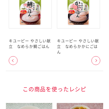
いる特定原材料に準ずるも
品目のうち、アーモンドを除
としています。（2019年
ギーをお持ちのお客様へ
献
キユーピー やさしい献
キユーピー やさしい献
キ
については、2019年10月現在ア
ん
立 なめらか鯛ごはん
立 なめらかかにごは
りません。準備が整い次第変更し
ん
者庁が定める
ン特定原材料等
この商品を使ったレシピ