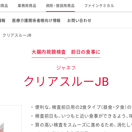
用商品
業務用商品
病院・施設用商品
ファインケミカル
情報
医療介護関係者様向け情報
お問い合わせ
クリアスルーJB
大腸内視鏡検査 前日の食事に
やわらか食
塩分調整
ジャネフ
企業情報
グループの事業
クリアスルーJB
便利な、検査前日用の2食タイプ（昼食・夕食）
検査前日も、いつもと近い食事ができるよう、
サステナビリティ
研究開発
質の高い検査をスムーズに進めるため、消化し