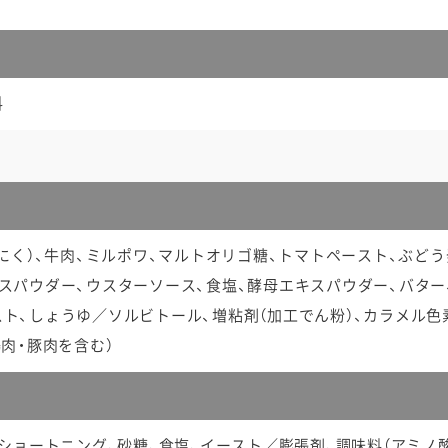
料
んにく）、牛肉、ミルポワ、マルトオリゴ糖、トマトペースト、ぶど
スパウダー、ウスターソース、食塩、酵母エキスパウダー、バター
ト、しょうゆ／ソルビトール、増粘剤（加工でん粉）、カラメル色素
鶏肉・豚肉を含む）
、ショートニング、砂糖、食塩、イースト／膨張剤、調味料（アミノ酸