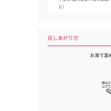
む）
召しあがり方
お湯で温