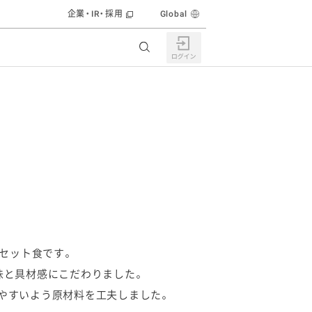
企業・IR・採用
Global
エネルギー調整
食育活動
のセット食です。
味と具材感にこだわりました。
株主・投資家の皆様へ
やすいよう原材料を工夫しました。