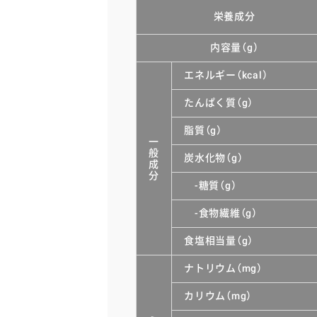
栄養成分
内容量（g）
エネルギー（kcal）
たんぱく質（g）
脂質（g）
一
般
炭水化物（g）
成
分
-糖質（g）
-食物繊維（g）
食塩相当量（g）
ナトリウム（mg）
カリウム（mg）