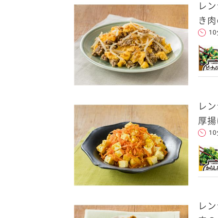
レン
き肉
1
レン
厚揚
1
レン