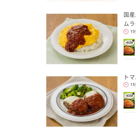
国産
ムラ
1
トマ
1