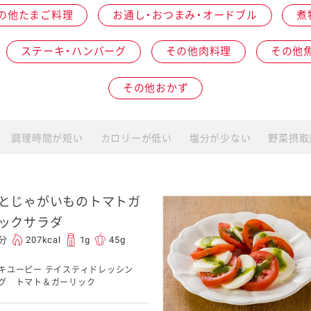
の他たまご料理
お通し・おつまみ・オードブル
煮
介護食
ステーキ・ハンバーグ
その他肉料理
その他
その他おかず
栄養・健康ケア商品
採用情報
ンツ
キユーピー３分
テレビ・ラジオ
クッキング
調理時間が短い
カロリーが低い
塩分が少ない
野菜摂取
スキンケア用品
パッケージサラダ
とじゃがいものトマトガ
ックサラダ
0分
207kcal
1g
45g
キユーピー テイスティドレッシン
グ トマト＆ガーリック