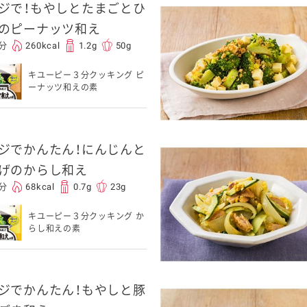
ジで！もやしとたまごとひ
のピーナッツ和え
0分
260kcal
1.2g
50g
キユーピー３分クッキング ピ
ーナッツ和えの素
ジでかんたん！にんじんと
げのからし和え
0分
68kcal
0.7g
23g
キユーピー３分クッキング か
らし和えの素
ジでかんたん！もやしと豚