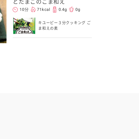
とたまごのごま和え
10分
71kcal
0.4g
0g
キユーピー３分クッキング ご
ま和えの素