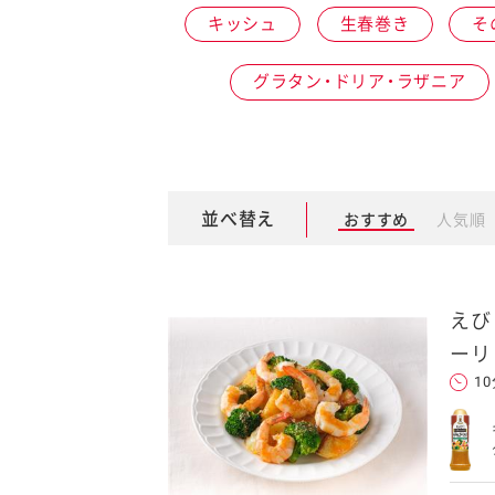
キッシュ
生春巻き
そ
卵関連品
グラタン・ドリア・ラザニア
ベビーフード・幼児食
深谷テラス ヤサイな
おたのしみコンテ
仲間たちファーム
並べ替え
おすすめ
人気順
サプリメントなど
ジャム、スプレッドなど
えび
ーリ
1