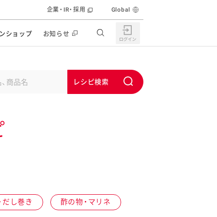
企業・IR・採用
Global
ンショップ
お知らせ
すすめの特設サイト
の他の商品サイト
キャンペーン・イベント
S
ユーピー マヨネーズキッチン
u
日もうれしい。サラダストック
b
食育活動
ピ
m
うちで作るポテトサラダ
i
ラコン サラダを楽しむレシピコンテスト
t
どもと野菜をたのしもう
キャンペーン・イベント
うちでミールストック
イベント協賛
株主・投資家の皆様へ
・だし巻き
酢の物・マリネ
んなの食と健康応援