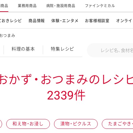
用商品
業務用商品
病院・施設用商品
ファインケミカル
ておきレシピ
商品情報
体験・エンタメ
お客様相談室
オンライ
おつまみ
CM・テレビ・エンタメ
オンラインショップ
お
そ
Conduct a search
料理の基本
特集
レシピ
キ
素材の知識
明
特集レシピ
企業情報
グループの事業
おかず・おつまみのレシ
ドレッシングなど
お
レシピ動画
2339件
キユーピーウエルネス
サ
ど
パスタソース
子
広告ギャラリー
キユーピーとヤサイな
仲間たち
お
サステナビリティ
研究開発
和え物・お浸し
漬物・ピクルス
たまごやき
素材
み