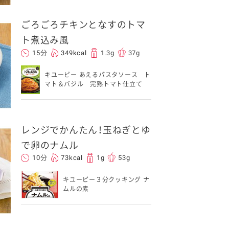
ごろごろチキンとなすのトマ
ト煮込み風
15分
349kcal
1.3g
37g
キユーピー あえるパスタソース ト
マト＆バジル 完熟トマト仕立て
レンジでかんたん！玉ねぎとゆ
で卵のナムル
10分
73kcal
1g
53g
キユーピー３分クッキング ナ
ムルの素