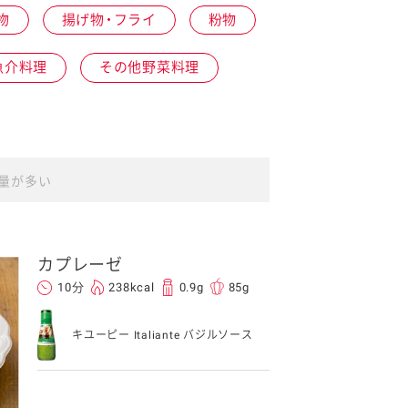
物
揚げ物・フライ
粉物
魚介料理
その他野菜料理
イベント協賛
量が多い
カプレーゼ
10分
238kcal
0.9g
85g
キユーピー Italiante バジルソース