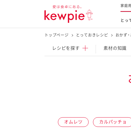
家庭
とっ
トップページ
とっておきレシピ
おかず・
レシピを探す
商品を探す
体験する
レシピ
を探す
素材の知識
とっておきレシピトップ
新商品・リニューアル品
料理の基本
マヨネーズなど
レシピランキング
Qummy
タルタルソース・マスタードな
今日のレシピギャラリー
マヨテラス
オープンキッチン
（見学施設）
（工場見学）
オムレツ
カルパッチョ
料理の素・調理ソース