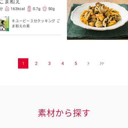
ごま和え
0分
163kcal
0.7g
50g
キユーピー３分クッキング ご
ま和えの素
1
2
3
4
5
素材から探す