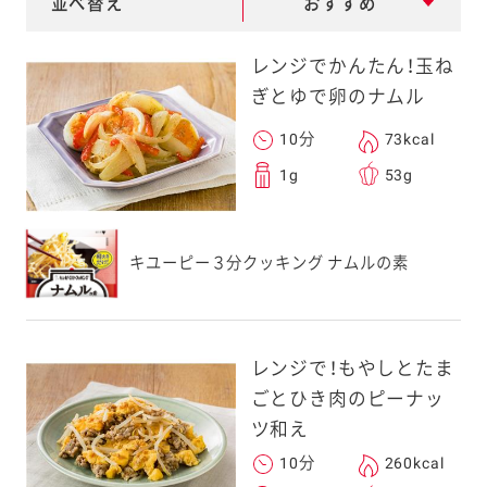
並べ替え
おすすめ
e
a
レンジでかんたん！玉ね
r
ぎとゆで卵のナムル
c
10分
73kcal
h
1g
53g
キユーピー３分クッキング ナムルの素
レンジで！もやしとたま
ごとひき肉のピーナッ
ツ和え
10分
260kcal