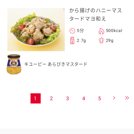
から揚げのハニーマス
タードマヨ和え
5分
500kcal
2.7g
29g
キユーピー あらびきマスタード
1
2
3
4
5