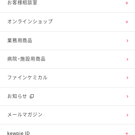
料理の基本
新商品・リニューアル品一覧
体験・エンタメトップ
お客様相談室
特集レシピ
販売終了商品一覧
マヨテラス（見学施設）
お客様相談室トップ
オンラインショップ
レシピランキング
オープンキッチン（工場見学）
よくお寄せいただくご質問
Qummy
業務用商品
レシピ動画
深谷テラス ヤサイな仲間たちファーム
お客様の声を活かしました
キユーピーウエルネス
病院・施設用商品
今日のレシピギャラリー
おたのしみコンテンツ
ファインケミカル
広告ギャラリー
お知らせ
テレビ・ラジオ
メールマガジン
キャンペーン・イベント
kewpie ID