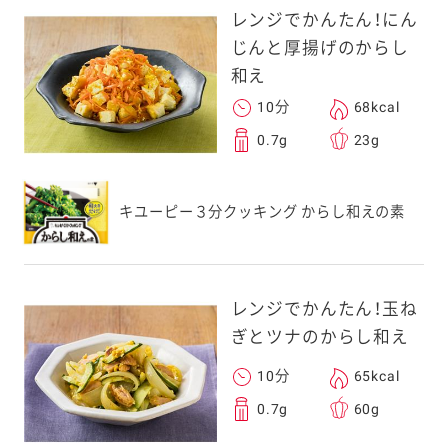
レンジでかんたん！にん
じんと厚揚げのからし
和え
10分
68kcal
0.7g
23g
キユーピー３分クッキング からし和えの素
レンジでかんたん！玉ね
ぎとツナのからし和え
10分
65kcal
0.7g
60g