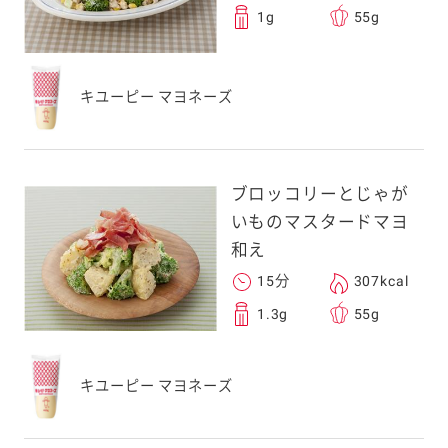
1g
55g
キユーピー マヨネーズ
ブロッコリーとじゃが
いものマスタードマヨ
和え
15分
307kcal
1.3g
55g
キユーピー マヨネーズ