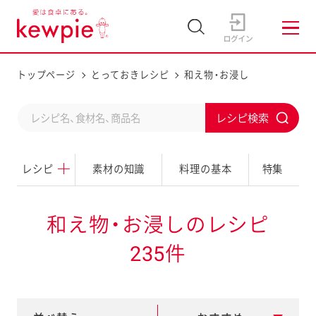
トップページ
とっておきレシピ
和え物・お浸し
C
S
o
u
n
レシピ
素材の知識
料理の基本
特集
b
d
m
u
i
和え物・お浸しのレシピ
c
t
235件
t
a
s