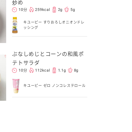
炒め
10分
259kcal
2g
5g
キユーピー すりおろしオニオンドレ
ッシング
ぶなしめじとコーンの和風ポ
テトサラダ
10分
112kcal
1.1g
8g
キユーピー ゼロ ノンコレステロール