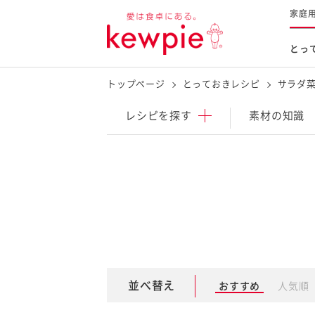
家庭
とっ
トップページ
とっておきレシピ
サラダ
レシピを探す
商品を探す
体験する
レシピ
を探す
素材の知識
とっておきレシピトップ
新商品・リニューアル品
料理の基本
マヨネーズなど
レシピランキング
Qummy
タルタルソース・マスタードな
今日のレシピギャラリー
マヨテラス
オープンキッチン
（見学施設）
（工場見学）
並べ替え
おすすめ
人気順
料理の素・調理ソース