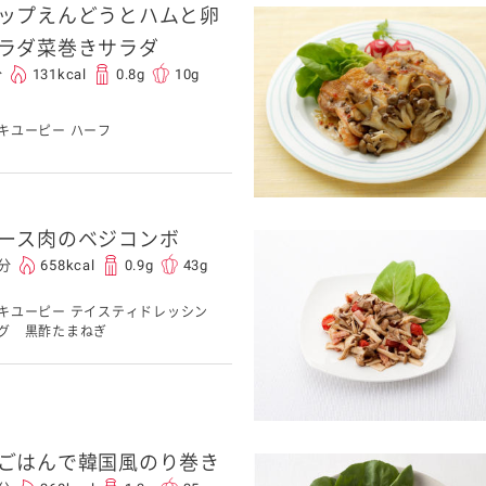
ップえんどうとハムと卵
ラダ菜巻きサラダ
分
131kcal
0.8g
10g
キユーピー ハーフ
ース肉のベジコンボ
5分
658kcal
0.9g
43g
キユーピー テイスティドレッシン
グ 黒酢たまねぎ
ごはんで韓国風のり巻き