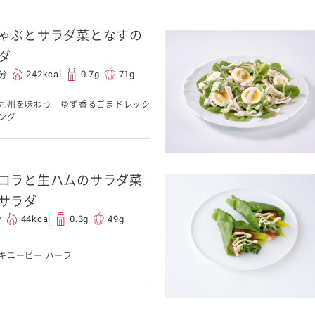
ゃぶとサラダ菜となすの
介護食
ダ
0分
242kcal
0.7g
71g
栄養・健康ケア商品
採用情報
ンツ
キユーピー３分
テレビ・ラジオ
九州を味わう ゆず香るごまドレッシ
クッキング
ング
スキンケア用品
コラと生ハムのサラダ菜
パッケージサラダ
サラダ
分
44kcal
0.3g
49g
キユーピー ハーフ