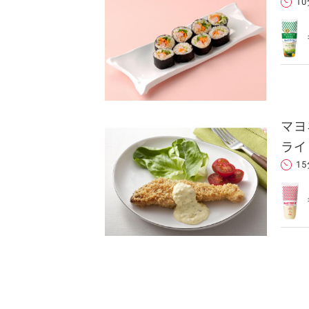
1
マヨ
ライ
1