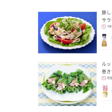
豚し
卵関連品
サラ
1
ベビーフード・幼児食
深谷テラス ヤサイな
おたのしみコンテ
仲間たちファーム
サプリメントなど
ルッ
ジャム、スプレッドなど
巻き
5