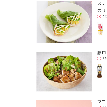
スナ
のサ
5
豚ロ
1
マヨ