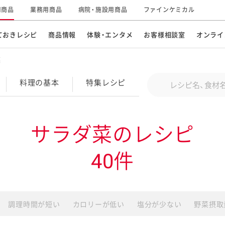
用商品
業務用商品
病院・施設用商品
ファインケミカル
ておきレシピ
商品情報
体験・エンタメ
お客様相談室
オンライ
菜
CM・テレビ・エンタメ
オンラインショップ
お
そ
Conduct a search
料理の基本
特集
レシピ
キ
素材の知識
明
特集レシピ
企業情報
グループの事業
サラダ菜のレシピ
ドレッシングなど
お
レシピ動画
40件
キユーピーウエルネス
サ
ど
パスタソース
子
広告ギャラリー
キユーピーとヤサイな
仲間たち
お
調理時間が短い
カロリーが低い
塩分が少ない
野菜摂取
サステナビリティ
研究開発
素材
み