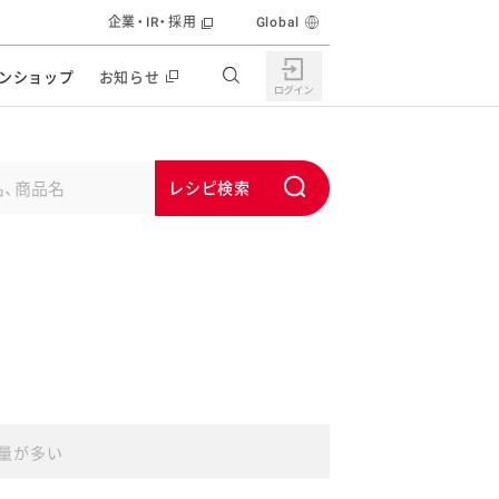
企業・IR・採用
Global
ンショップ
お知らせ
すすめの特設サイト
の他の商品サイト
キャンペーン・イベント
S
ユーピー マヨネーズキッチン
u
日もうれしい。サラダストック
b
食育活動
m
うちで作るポテトサラダ
i
ラコン サラダを楽しむレシピコンテスト
t
どもと野菜をたのしもう
キャンペーン・イベント
うちでミールストック
イベント協賛
量が多い
株主・投資家の皆様へ
んなの食と健康応援