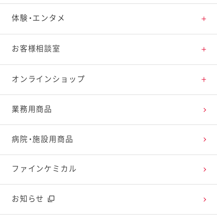
素材の知識
商品情報トップ
体験・エンタメ
料理の基本
新商品・リニューアル品一覧
体験・エンタメトップ
お客様相談室
特集レシピ
販売終了商品一覧
マヨテラス（見学施設）
お客様相談室トップ
オンラインショップ
レシピランキング
オープンキッチン（工場見学）
よくお寄せいただくご質問
Qummy
業務用商品
レシピ動画
深谷テラス ヤサイな仲間たちファーム
お客様の声を活かしました
キユーピーウエルネス
病院・施設用商品
今日のレシピギャラリー
おたのしみコンテンツ
ファインケミカル
広告ギャラリー
お知らせ