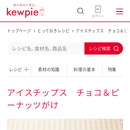
トップページ
とっておきレシピ
アイスチップス チョコ＆ピ
C
S
o
u
n
レシピ
素材の知識
料理の基本
特集
b
d
m
u
i
アイスチップス チョコ＆ピ
c
t
ーナッツがけ
t
a
s