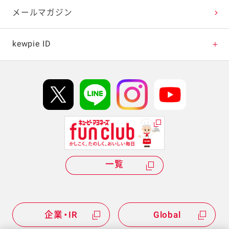
テレビ・ラジオ
メールマガジン
キャンペーン・イベント
kewpie ID
イベント協賛
kewpie IDについて
Hi! kewpieについて
Qummyについて
一覧
企業・IR
Global