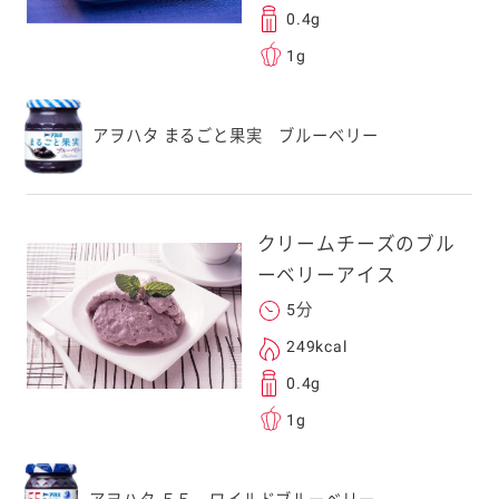
0.4g
取るとアクセス
1g
す。
応のスマートフォン
アヲハタ まるごと果実 ブルーベリー
スにメールをお送りい
ンのメールアドレス
.co.jp」を受信を許可
上でご利用ください。
クリームチーズのブル
してドメイン指定受信
ーベリーアイス
勧めします。
5分
アドレスは、本サービ
す。当社はこの情報
249kcal
することはございませ
0.4g
1g