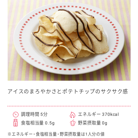
e
a
r
c
h
アイスのまろやかさとポテトチップのサクサク感
調理時間 5分
エネルギー 370kcal
食塩相当量 0.5g
野菜摂取量 0g
※エネルギー・食塩相当量・野菜摂取量は1人分の値