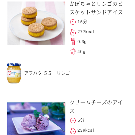
かぼちゃとリンゴのビ
スケットサンドアイス
15分
る
277kcal
0.3g
40g
送信する事ができ
アヲハタ ５５ リンゴ
。ご自身以外の方に送
、一旦ご自身で受け
を転送していただけ
クリームチーズのアイ
す。
ス
5分
次元コードをス
239kcal
フォンのカメラ