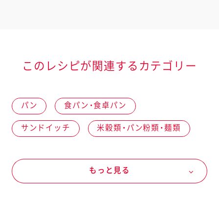
このレシピが関連するカテゴリー
パン
食パン・食卓パン
サンドイッチ
米穀類・パン粉類・麺類
パン
食パン
野菜
春の野菜
もっと見る
秋の野菜
セロリ
夏の野菜
パプリカ
サニーレタス
魚介
魚介類
えび
マヨネーズなど