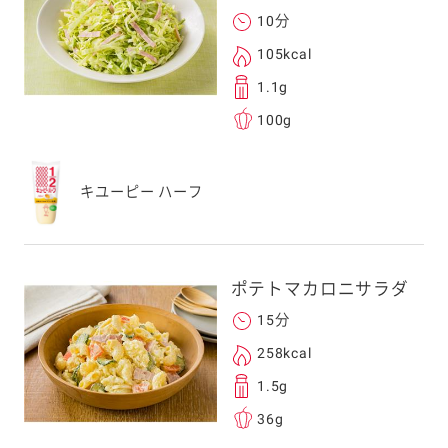
10分
105kcal
1.1g
100g
キユーピー ハーフ
ポテトマカロニサラダ
15分
258kcal
1.5g
36g