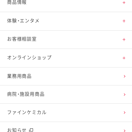
とっておきレシピトップ
商品情報
素材の知識
商品情報トップ
体験・エンタメ
料理の基本
新商品・リニューアル品一覧
体験・エンタメトップ
お客様相談室
特集レシピ
販売終了商品一覧
マヨテラス（見学施設）
お客様相談室トップ
オンラインショップ
レシピランキング
オープンキッチン（工場見学）
よくお寄せいただくご質問
Qummy
業務用商品
レシピ動画
深谷テラス ヤサイな仲間たちファーム
お客様の声を活かしました
キユーピーウエルネス
病院・施設用商品
今日のレシピギャラリー
おたのしみコンテンツ
ファインケミカル
広告ギャラリー
お知らせ