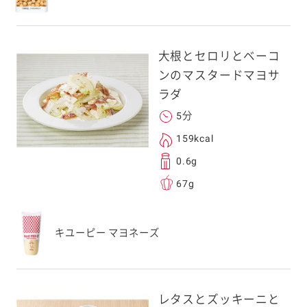
、一旦ご自身で受け
を転送していただけ
す。
大根とセロリとベーコ
ンのマスタードマヨサ
次元コードをス
ラダ
フォンのカメラ
5分
取るとアクセス
159kcal
す。
0.6g
応のスマートフォン
67g
スにメールをお送りい
ンのメールアドレス
キユーピー マヨネーズ
.co.jp」を受信を許可
上でご利用ください。
してドメイン指定受信
勧めします。
レタスとズッキーニと
アドレスは、本サービ