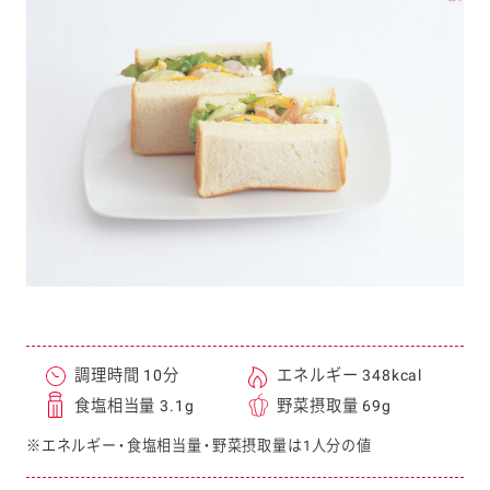
e
a
r
c
h
調理時間 10分
エネルギー 348kcal
食塩相当量 3.1g
野菜摂取量 69g
※エネルギー・食塩相当量・野菜摂取量は1人分の値