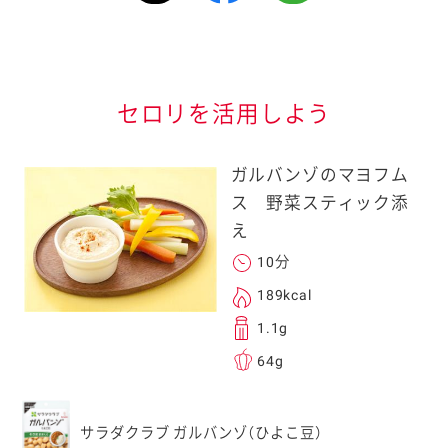
情報が届きます
信する]ボタンを押
セロリを活用しよう
ガルバンゾのマヨフム
ス 野菜スティック添
え
10分
る
189kcal
1.1g
64g
送信する事ができ
サラダクラブ ガルバンゾ（ひよこ豆）
。ご自身以外の方に送