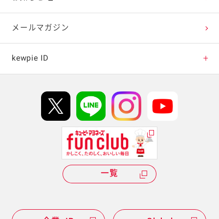
テレビ・ラジオ
メールマガジン
キャンペーン・イベント
kewpie ID
イベント協賛
kewpie IDについて
Hi! kewpieについて
Qummyについて
一覧