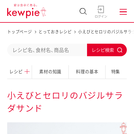
トップページ
とっておきレシピ
小えびとセロリのバジルサラ
C
S
o
u
n
レシピ
素材の知識
料理の基本
特集
b
d
m
u
i
小えびとセロリのバジルサラ
c
t
ダサンド
t
a
s