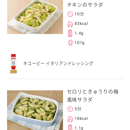
チキンのサラダ
す。当社はこの情報
することはございませ
10分
83kcal
1.4g
107g
キユーピー イタリアンドレッシング
セロリときゅうりの梅
風味サラダ
5分
18kcal
1.1g