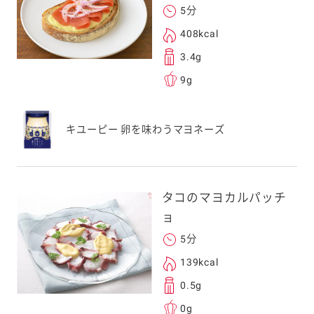
5分
408kcal
3.4g
9g
キユーピー 卵を味わうマヨネーズ
タコのマヨカルパッチ
ョ
5分
139kcal
0.5g
0g