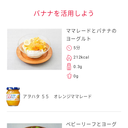
信する]ボタンを押
バナナを活用しよう
ママレードとバナナの
ヨーグルト
5分
る
212kcal
0.3g
0g
送信する事ができ
アヲハタ ５５ オレンジママレード
。ご自身以外の方に送
、一旦ご自身で受け
を転送していただけ
ベビーリーフとヨーグ