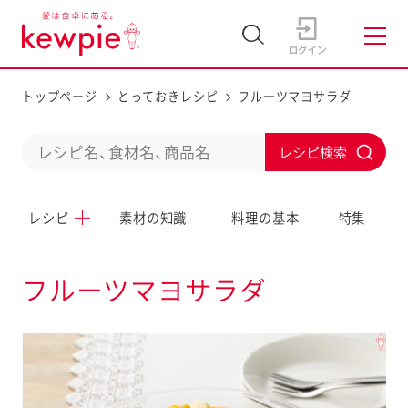
トップページ
とっておきレシピ
フルーツマヨサラダ
C
S
o
u
n
レシピ
素材の知識
料理の基本
特集
b
d
m
u
i
フルーツマヨサラダ
c
t
t
a
s