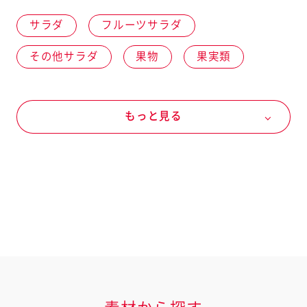
サラダ
フルーツサラダ
その他サラダ
果物
果実類
バナナ
りんご
マヨネーズなど
もっと見る
マヨネーズ
卵を味わうマヨネーズ