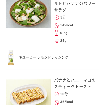
す。
ルトとバナナのパワー
サラダ
次元コードをス
5分
フォンのカメラ
142kcal
取るとアクセス
0.6g
す。
25g
応のスマートフォン
スにメールをお送りい
キユーピー レモンドレッシング
ンのメールアドレス
.co.jp」を受信を許可
上でご利用ください。
してドメイン指定受信
バナナとハニーマヨの
勧めします。
スティックトースト
アドレスは、本サービ
す。当社はこの情報
10分
することはございませ
365kcal