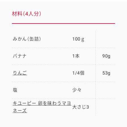
材料（4人分）
みかん（缶詰）
100ｇ
バナナ
1本
90g
りんご
1/4個
53g
塩
少々
キユーピー 卵を味わうマヨ
大さじ3
ネーズ