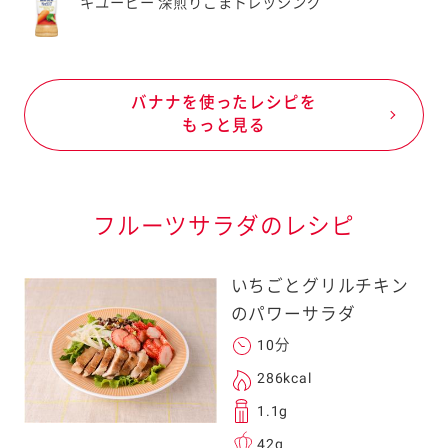
キユーピー 深煎りごまドレッシング
バナナを使ったレシピを
もっと見る
フルーツサラダのレシピ
いちごとグリルチキン
のパワーサラダ
10分
286kcal
1.1g
42g