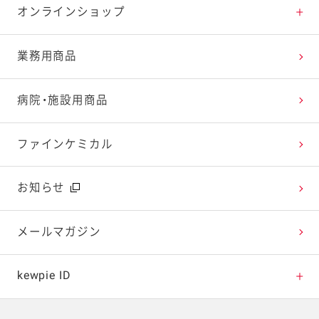
特集レシピ
販売終了商品一覧
マヨテラス（見学施設）
お客様相談室トップ
オンラインショップ
レシピランキング
オープンキッチン（工場見学）
よくお寄せいただくご質問
Qummy
業務用商品
レシピ動画
深谷テラス ヤサイな仲間たちファーム
お客様の声を活かしました
キユーピーウエルネス
病院・施設用商品
今日のレシピギャラリー
おたのしみコンテンツ
ファインケミカル
広告ギャラリー
お知らせ
テレビ・ラジオ
メールマガジン
キャンペーン・イベント
kewpie ID
イベント協賛