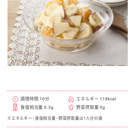
e
a
r
c
h
調理時間 10分
エネルギー 118kcal
食塩相当量 0.3g
野菜摂取量 0g
※エネルギー・食塩相当量・野菜摂取量は1人分の値