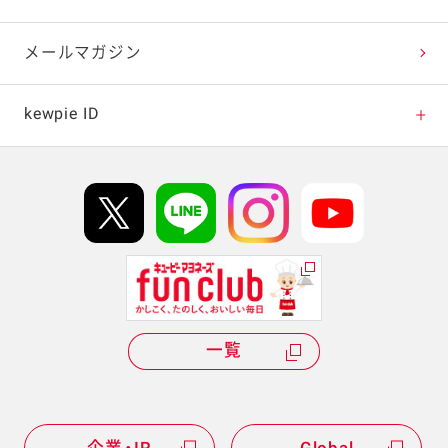
テレビ・ラジオ
メールマガジン
キャンペーン・イベント
kewpie ID
イベント協賛
kewpie IDについて
Hi! kewpieについて
Qummyについて
一覧
企業・IR
Global