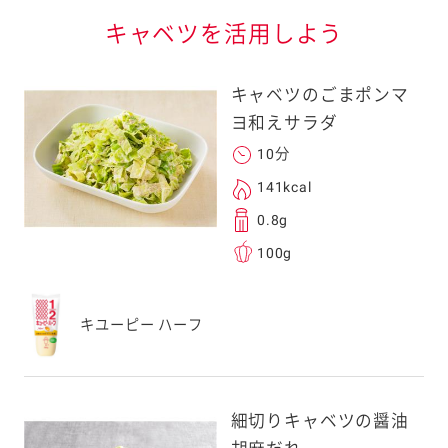
キャベツを活用しよう
キャベツのごまポンマ
ヨ和えサラダ
10分
る
141kcal
0.8g
100g
送信する事ができ
キユーピー ハーフ
。ご自身以外の方に送
、一旦ご自身で受け
を転送していただけ
細切りキャベツの醤油
す。