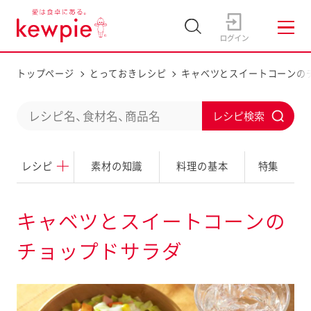
トップページ
とっておきレシピ
キャベツとスイートコーンの
C
S
o
u
n
レシピ
素材の知識
料理の基本
特集
b
d
m
u
i
キャベツとスイートコーンの
c
t
チョップドサラダ
t
a
s