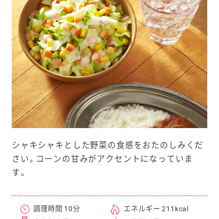
e
a
r
c
h
シャキシャキとした野菜の食感をおたのしみくだ
さい。コーンの甘みがアクセントになっていま
す。
調理時間 10分
エネルギー 211kcal