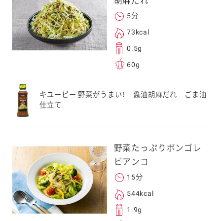
胡麻だれ
5分
次元コードをス
73kcal
フォンのカメラ
0.5g
取るとアクセス
60g
す。
応のスマートフォン
キユーピー 野菜がうまい！ 醤油胡麻だれ ごま油
仕立て
スにメールをお送りい
ンのメールアドレス
.co.jp」を受信を許可
上でご利用ください。
野菜たっぷりボンゴレ
してドメイン指定受信
ビアンコ
勧めします。
15分
アドレスは、本サービ
す。当社はこの情報
544kcal
することはございませ
1.9g