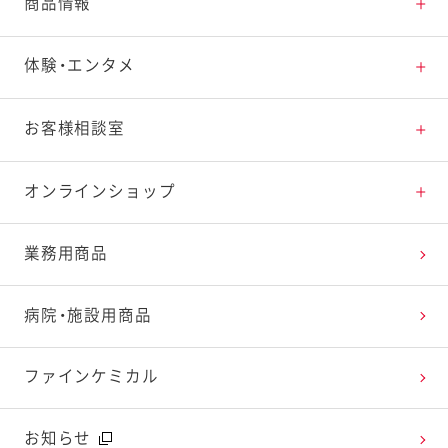
とっておきレシピトップ
商品情報
素材の知識
商品情報トップ
体験・エンタメ
料理の基本
新商品・リニューアル品一覧
体験・エンタメトップ
お客様相談室
特集レシピ
販売終了商品一覧
マヨテラス（見学施設）
お客様相談室トップ
オンラインショップ
レシピランキング
オープンキッチン（工場見学）
よくお寄せいただくご質問
Qummy
業務用商品
レシピ動画
深谷テラス ヤサイな仲間たちファーム
お客様の声を活かしました
キユーピーウエルネス
病院・施設用商品
今日のレシピギャラリー
おたのしみコンテンツ
ファインケミカル
広告ギャラリー
お知らせ