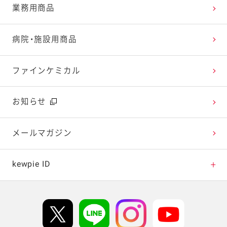
レシピランキング
オープンキッチン（工場見学）
よくお寄せいただくご質問
Qummy
業務用商品
レシピ動画
深谷テラス ヤサイな仲間たちファーム
お客様の声を活かしました
キユーピーウエルネス
病院・施設用商品
今日のレシピギャラリー
おたのしみコンテンツ
ファインケミカル
広告ギャラリー
お知らせ
テレビ・ラジオ
メールマガジン
キャンペーン・イベント
kewpie ID
イベント協賛
kewpie IDについて
Hi! kewpieについて