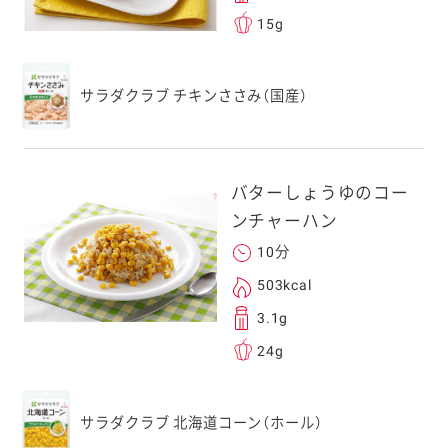
15g
フォンのカメラ
取るとアクセス
す。
サラダクラブ チキンささみ（国産）
応のスマートフォン
スにメールをお送りい
ンのメールアドレス
バターしょうゆのコー
.co.jp」を受信を許可
ンチャーハン
上でご利用ください。
10分
してドメイン指定受信
勧めします。
503kcal
アドレスは、本サービ
3.1g
す。当社はこの情報
24g
することはございませ
サラダクラブ 北海道コーン（ホール）