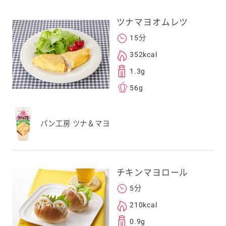
ツナマヨオムレツ
15分
352kcal
る
1.3g
56g
送信する事ができ
パン工房 ツナ＆マヨ
。ご自身以外の方に送
、一旦ご自身で受け
チキンマヨロール
を転送していただけ
5分
す。
210kcal
0.9g
次元コードをス