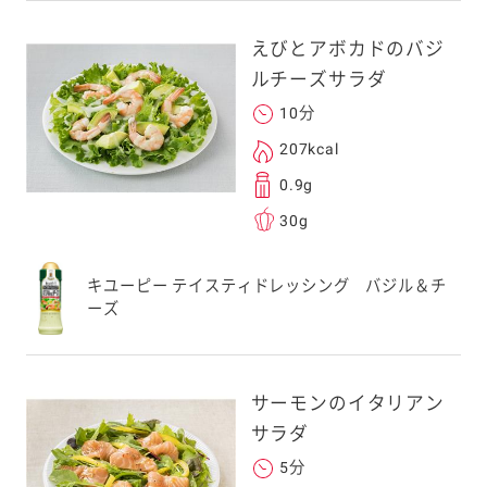
えびとアボカドのバジ
ルチーズサラダ
10分
207kcal
0.9g
30g
キユーピー テイスティドレッシング バジル＆チ
ーズ
サーモンのイタリアン
サラダ
5分