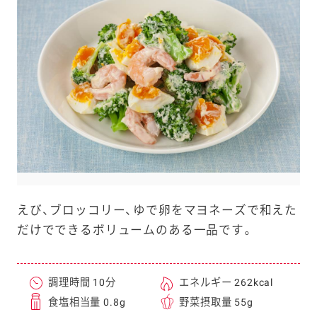
e
a
r
c
h
えび、ブロッコリー、ゆで卵をマヨネーズで和えた
だけでできるボリュームのある一品です。
調理時間 10分
エネルギー 262kcal
食塩相当量 0.8g
野菜摂取量 55g