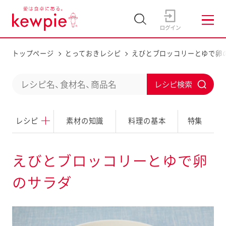
トップページ
とっておきレシピ
えびとブロッコリーとゆで卵
C
S
o
u
n
レシピ
素材の知識
料理の基本
特集
b
d
m
u
i
えびとブロッコリーとゆで卵
c
t
のサラダ
t
a
s