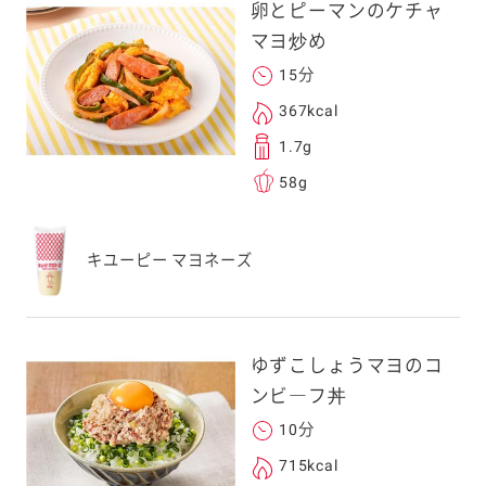
卵とピーマンのケチャ
マヨ炒め
15分
367kcal
1.7g
58g
キユーピー マヨネーズ
ゆずこしょうマヨのコ
ンビ―フ丼
10分
715kcal