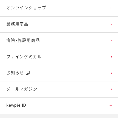
特集レシピ
販売終了商品一覧
マヨテラス（見学施設）
お客様相談室トップ
オンラインショップ
レシピランキング
オープンキッチン（工場見学）
よくお寄せいただくご質問
Qummy
業務用商品
レシピ動画
深谷テラス ヤサイな仲間たちファーム
お客様の声を活かしました
キユーピーウエルネス
病院・施設用商品
今日のレシピギャラリー
おたのしみコンテンツ
ファインケミカル
広告ギャラリー
お知らせ
テレビ・ラジオ
メールマガジン
キャンペーン・イベント
kewpie ID