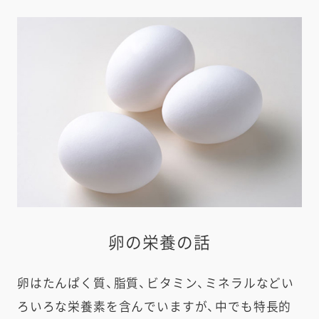
e
a
r
c
h
卵の栄養の話
卵はたんぱく質、脂質、ビタミン、ミネラルなどい
ろいろな栄養素を含んでいますが、中でも特長的