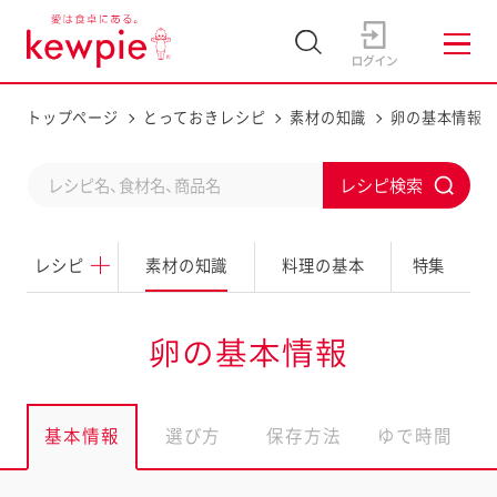
トップページ
とっておきレシピ
素材の知識
卵の基本情報
C
S
o
u
n
レシピ
素材の知識
料理の基本
特集
b
d
m
u
i
卵の基本情報
c
t
t
a
基本情報
選び方
保存方法
ゆで時間
s