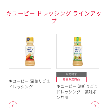
情報表記について
キユーピー ドレッシング ラインアッ
プ
品表示基準で表示が義務
記の特定原材料7品目と、
いる特定原材料に準ずるも
品目のうち、アーモンドを除
としています。（2019年
取り扱い店舗検索について
ギーをお持ちのお客様へ
販売終了
一部、検索できない商品がございます。
については、2019年10月現在ア
春夏限定商品
サ
キユーピー 深煎りごま
りません。準備が整い次第変更し
事前にご了承いただいた店舗のみ掲載
キユーピー 深煎りごま
キ
ドレッシング
しております。また、閉店や移転など、
ドレッシング 薬味ポ
店舗の情報が最新ではないことがあり
ン酢味
者庁が定める
ます。