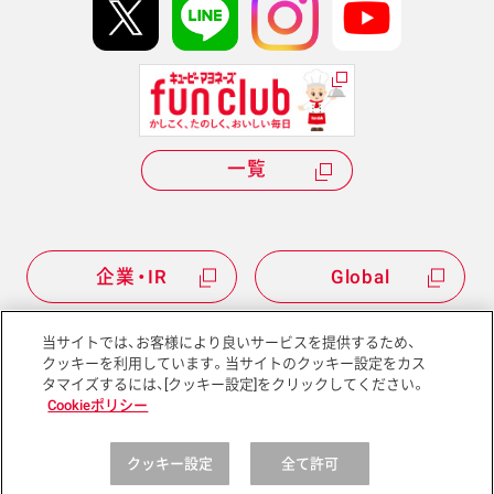
Hi! kewpieについて
Qummyについて
一覧
企業・IR
Global
当サイトでは、お客様により良いサービスを提供するため、
クッキーを利用しています。当サイトのクッキー設定をカス
タマイズするには、[クッキー設定]をクリックしてください。
サイトマップ
サイトポリシー
Cookieポリシー
プライバシーポリシー
ソーシャルメディアポリシー
クッキー設定
全て許可
Copyright © Kewpie Corporation All rights reserved.