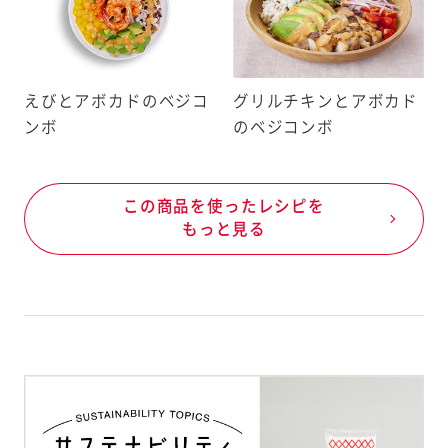
材料として使用している表示義務
料等を記載しています。
例）卵・大豆・りんご
えびとアボカドのベジコ
グリルチキンとアボカド
報」には、商品の製造工程由来の
報を記載しています。
ンボ
のベジコンボ
、商品Aを製造後、次の商品Bを
ではない特定原材料等が入る可能性
指します。
この商品を使ったレシピを
もっと見る
例）クラッカーは卵・乳成分・え
ンジ・ごま・さば・鶏肉・りんご・ゼ
で製造しています。
は、下記（1）（2）（3）について、
起を記載しています。
どにより「えび、かに」が混入する可
程でコンタミネーションが否定でき
幼児食については、使用原料の製造工