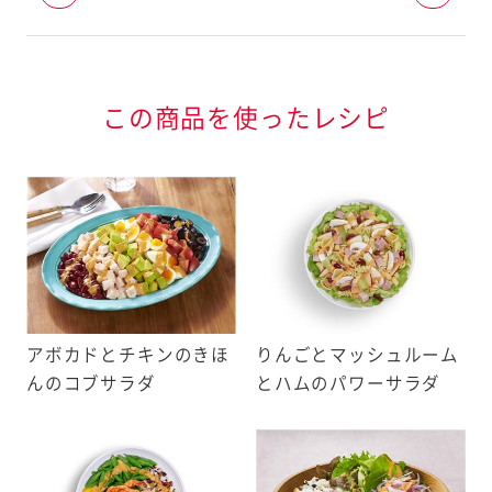
お店の在庫状況は日々変動しますの
ン特定原材料等
で、お出かけ前に店舗へのご確認をお
願いいたします。
育児食の店舗はお客様相談室にお問い
この商品を使ったレシピ
合わせください。
・落花生・えび・かに
外部システムに遷移します。
もの21品目
地図へ移動する
・いか・いくら・オレンジ・
よくお寄せいただくご質問はこちら
ウイフルーツ・牛肉・くる
ば・大豆・鶏肉・バナナ・豚
アボカドとチキンのきほ
りんごとマッシュルーム
・やまいも・りんご・ゼラチ
んのコブサラダ
とハムのパワーサラダ
閉じる