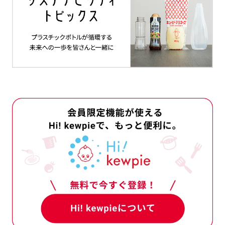
を使用している
例）●あさりには、かにが共生して
、お手元の商品と当ホームページ
場合があります。必ずお手元の商
さい。
室
0120-14-1122
へお問い合
問い合わせ