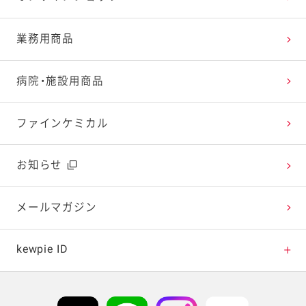
レシピランキング
オープンキッチン（工場見学）
よくお寄せいただくご質問
Qummy
業務用商品
レシピ動画
深谷テラス ヤサイな仲間たちファーム
お客様の声を活かしました
キユーピーウエルネス
病院・施設用商品
今日のレシピギャラリー
おたのしみコンテンツ
ファインケミカル
広告ギャラリー
お知らせ
テレビ・ラジオ
メールマガジン
キャンペーン・イベント
kewpie ID
イベント協賛
kewpie IDについて