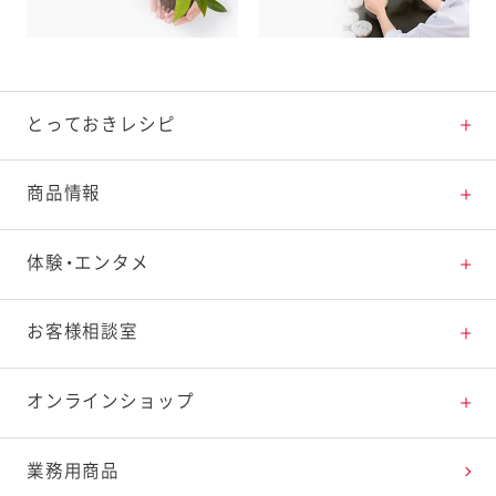
とっておきレシピ
とっておきレシピトップ
商品情報
素材の知識
商品情報トップ
体験・エンタメ
料理の基本
新商品・リニューアル品一覧
体験・エンタメトップ
お客様相談室
特集レシピ
販売終了商品一覧
マヨテラス（見学施設）
お客様相談室トップ
オンラインショップ
レシピランキング
オープンキッチン（工場見学）
よくお寄せいただくご質問
Qummy
業務用商品