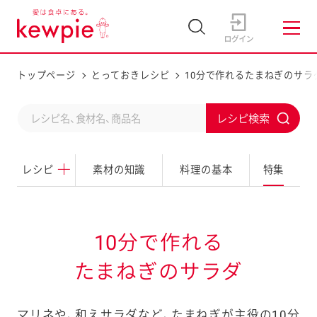
トップページ
とっておきレシピ
10分で作れるたまねぎのサラ
C
S
o
u
n
レシピ
素材の知識
料理の基本
特集
b
d
m
u
i
c
t
10分で作れる
t
たまねぎのサラダ
a
s
マリネや、和えサラダなど、たまねぎが主役の10分