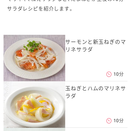
e
サラダレシピを紹介します。
a
r
c
h
サーモンと新玉ねぎのマ
リネサラダ
10分
玉ねぎとハムのマリネサ
ラダ
10分