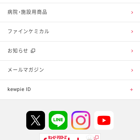
レシピ動画
深谷テラス ヤサイな仲間たちファーム
お客様の声を活かしました
キユーピーウエルネス
病院・施設用商品
今日のレシピギャラリー
おたのしみコンテンツ
ファインケミカル
広告ギャラリー
お知らせ
テレビ・ラジオ
メールマガジン
キャンペーン・イベント
kewpie ID
イベント協賛
kewpie IDについて
Hi! kewpieについて