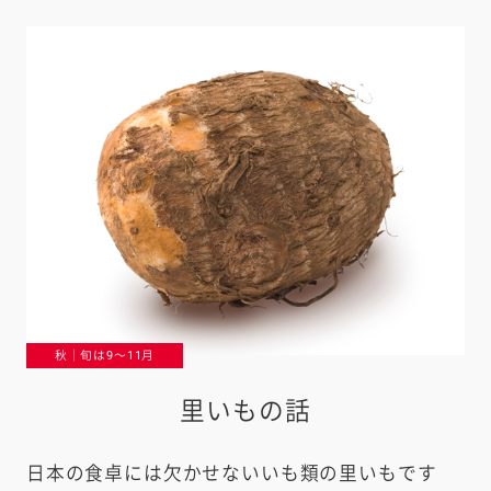
e
a
r
c
h
秋｜旬は9〜11月
里いもの話
日本の食卓には欠かせないいも類の里いもです