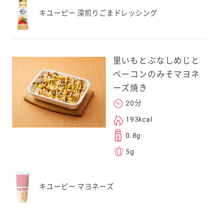
キユーピー 深煎りごまドレッシング
里いもとぶなしめじと
ベーコンのみそマヨネ
ーズ焼き
20分
193kcal
0.8g
5g
キユーピー マヨネーズ