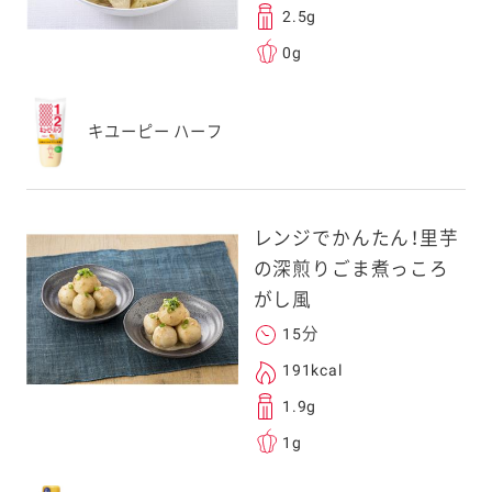
2.5g
0g
キユーピー ハーフ
レンジでかんたん！里芋
の深煎りごま煮っころ
がし風
15分
191kcal
1.9g
1g