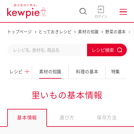
トップページ
とっておきレシピ
素材の知識
野菜の基本
C
S
o
u
n
レシピ
素材の知識
料理の基本
特集
b
d
m
u
i
里いもの基本情報
c
t
t
a
基本情報
選び方
保存方法
s