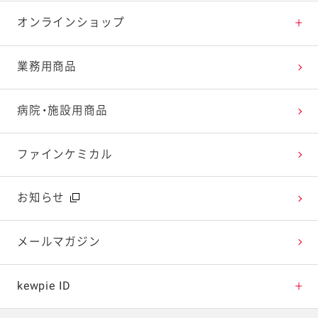
特集レシピ
販売終了商品一覧
マヨテラス（見学施設）
お客様相談室トップ
オンラインショップ
レシピランキング
オープンキッチン（工場見学）
よくお寄せいただくご質問
Qummy
業務用商品
レシピ動画
深谷テラス ヤサイな仲間たちファーム
お客様の声を活かしました
キユーピーウエルネス
病院・施設用商品
今日のレシピギャラリー
おたのしみコンテンツ
ファインケミカル
広告ギャラリー
お知らせ
テレビ・ラジオ
メールマガジン
キャンペーン・イベント
kewpie ID