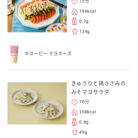
15分
196kcal
0.7g
134g
キユーピー マヨネーズ
きゅうりと鶏ささみの
みそマヨサラダ
10分
158kcal
0.8g
49g