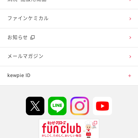
今日のレシピギャラリー
おたのしみコンテンツ
ファインケミカル
広告ギャラリー
お知らせ
テレビ・ラジオ
メールマガジン
キャンペーン・イベント
kewpie ID
イベント協賛
kewpie IDについて
Hi! kewpieについて
Qummyについて