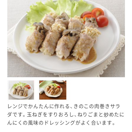
e
a
r
c
h
レンジでかんたんに作れる、きのこの肉巻きサラ
ダです。玉ねぎをすりおろし、ねりごまと炒めたに
んにくの風味のドレッシングがよく合います。