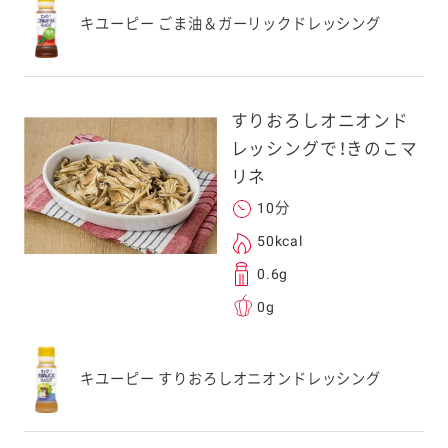
キユーピー ごま油＆ガーリックドレッシング
スにメールをお送りい
ンのメールアドレス
.co.jp」を受信を許可
上でご利用ください。
すりおろしオニオンド
してドメイン指定受信
レッシングで！きのこマ
勧めします。
リネ
アドレスは、本サービ
す。当社はこの情報
10分
することはございませ
50kcal
0.6g
0g
キユーピー すりおろしオニオンドレッシング