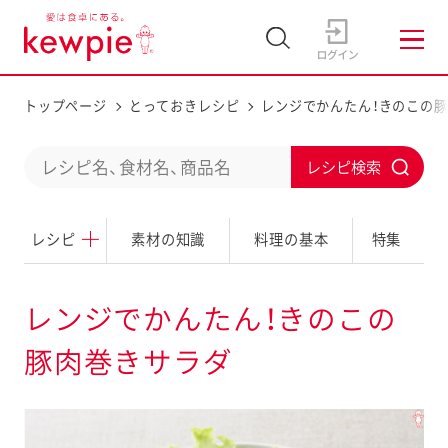
トップページ
とっておきレシピ
レンジでかんたん！きのこの
C
S
o
u
n
レシピ
素材の知識
料理の基本
特集
b
d
m
u
i
レンジでかんたん！きのこの
c
t
豚肉巻きサラダ
t
a
s