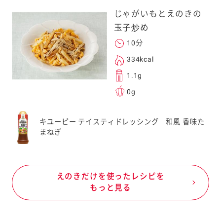
じゃがいもとえのきの
玉子炒め
10分
334kcal
1.1g
0g
キユーピー テイスティドレッシング 和風 香味た
まねぎ
えのきだけを使ったレシピを
もっと見る