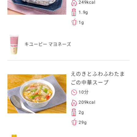
る
249kcal
1.9g
1g
送信する事ができ
キユーピー マヨネーズ
。ご自身以外の方に送
、一旦ご自身で受け
を転送していただけ
えのきとふわふわたま
す。
ごの中華スープ
10分
次元コードをス
209kcal
フォンのカメラ
2g
取るとアクセス
29g
す。
応のスマートフォン