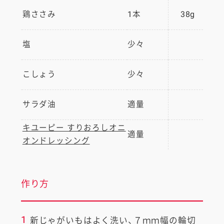
鶏ささみ
1本
38g
塩
少々
こしょう
少々
サラダ油
適量
キユーピー すりおろしオニ
適量
オンドレッシング
作り方
1
新じゃがいもはよく洗い、７ｍｍ幅の輪切