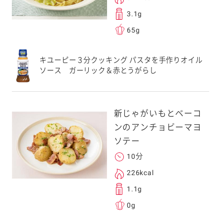
3.1g
65g
送信する事ができ
キユーピー３分クッキング パスタを手作りオイル
ソース ガーリック＆赤とうがらし
。ご自身以外の方に送
、一旦ご自身で受け
を転送していただけ
新じゃがいもとベーコ
す。
ンのアンチョビーマヨ
ソテー
次元コードをス
10分
フォンのカメラ
226kcal
取るとアクセス
1.1g
す。
0g
応のスマートフォン