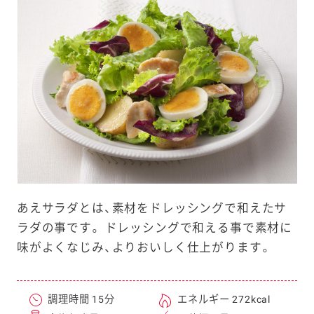
e
a
r
c
h
あえサラダとは、素材をドレッシングで和えたサ
ラダの事です。 ドレッシングで和える事で素材に
味がよくなじみ、よりおいしく仕上がります。
調理時間 15分
エネルギー 272kcal