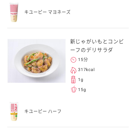
スにメールをお送りい
キユーピー マヨネーズ
ンのメールアドレス
.co.jp」を受信を許可
上でご利用ください。
してドメイン指定受信
新じゃがいもとコンビ
勧めします。
ーフのデリサラダ
アドレスは、本サービ
す。当社はこの情報
15分
することはございませ
317kcal
1g
15g
キユーピー ハーフ