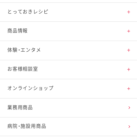
とっておきレシピ
とっておきレシピトップ
商品情報
素材の知識
商品情報トップ
体験・エンタメ
料理の基本
新商品・リニューアル品一覧
体験・エンタメトップ
お客様相談室
特集レシピ
販売終了商品一覧
マヨテラス（見学施設）
お客様相談室トップ
オンラインショップ
レシピランキング
オープンキッチン（工場見学）
よくお寄せいただくご質問
Qummy
業務用商品
レシピ動画
深谷テラス ヤサイな仲間たちファーム
お客様の声を活かしました
キユーピーウエルネス
病院・施設用商品