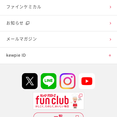
今日のレシピギャラリー
おたのしみコンテンツ
ファインケミカル
広告ギャラリー
お知らせ
テレビ・ラジオ
メールマガジン
キャンペーン・イベント
kewpie ID
イベント協賛
kewpie IDについて
Hi! kewpieについて
Qummyについて
一覧