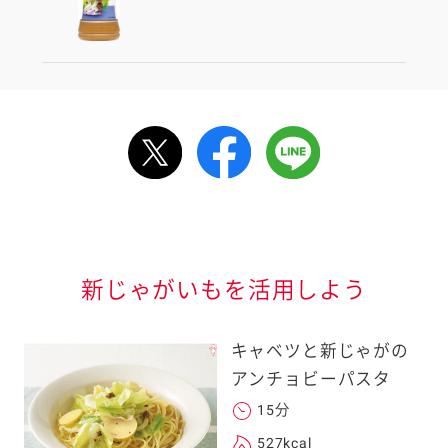
ルで送る
情報が届きます
信する]ボタンを押
新じゃがいもを活用しよう
キャベツと新じゃがの
アンチョビーパスタ
15分
る
527kcal