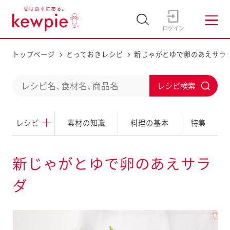
トップページ
とっておきレシピ
新じゃがとゆで卵のあえサラ
C
S
o
u
n
レシピ
素材の知識
料理の基本
特集
b
d
m
u
i
新じゃがとゆで卵のあえサラ
c
t
ダ
t
a
s