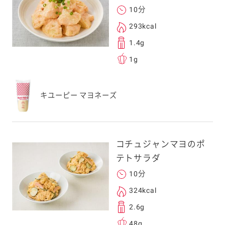
10分
293kcal
1.4g
1g
キユーピー マヨネーズ
コチュジャンマヨのポ
テトサラダ
10分
324kcal
2.6g
48g