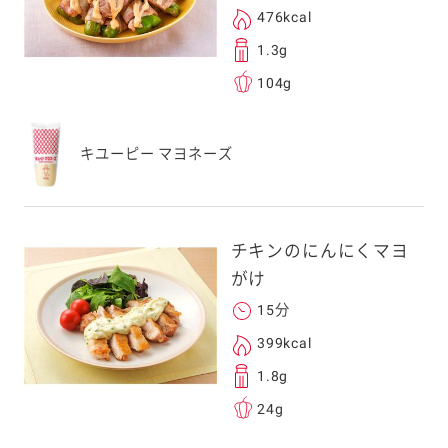
476kcal
1.3g
104g
キユーピー マヨネーズ
チキンのにんにくマヨ
がけ
15分
399kcal
1.8g
24g