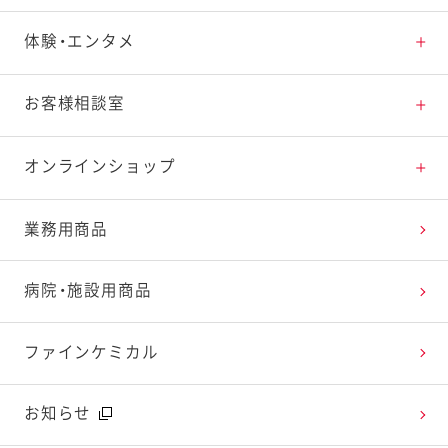
素材の知識
商品情報トップ
体験・エンタメ
料理の基本
新商品・リニューアル品一覧
体験・エンタメトップ
お客様相談室
特集レシピ
販売終了商品一覧
マヨテラス（見学施設）
お客様相談室トップ
オンラインショップ
レシピランキング
オープンキッチン（工場見学）
よくお寄せいただくご質問
Qummy
業務用商品
レシピ動画
深谷テラス ヤサイな仲間たちファーム
お客様の声を活かしました
キユーピーウエルネス
病院・施設用商品
今日のレシピギャラリー
おたのしみコンテンツ
ファインケミカル
広告ギャラリー
お知らせ