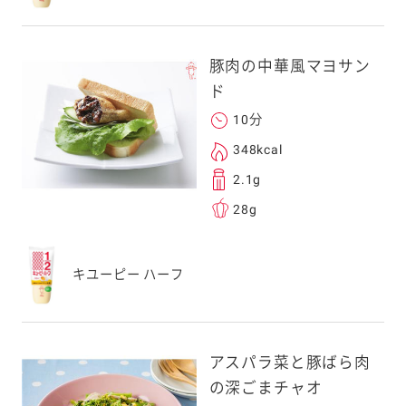
スにメールをお送りい
ンのメールアドレス
.co.jp」を受信を許可
豚肉の中華風マヨサン
上でご利用ください。
ド
してドメイン指定受信
勧めします。
10分
アドレスは、本サービ
348kcal
す。当社はこの情報
2.1g
することはございませ
28g
キユーピー ハーフ
アスパラ菜と豚ばら肉
の深ごまチャオ