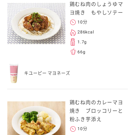
鶏むね肉のしょうゆマ
ヨ焼き もやしソテー
10分
286kcal
1.7g
66g
キユーピー マヨネーズ
鶏むね肉のカレーマヨ
焼き ブロッコリーと
粉ふき芋添え
10分