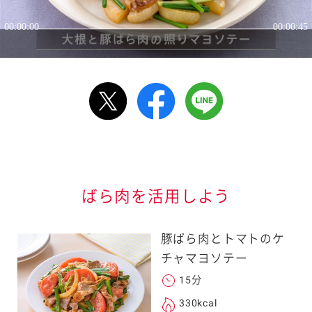
ルで送る
情報が届きます
信する]ボタンを押
ばら肉を活用しよう
豚ばら肉とトマトのケ
チャマヨソテー
15分
る
330kcal