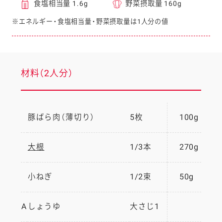
食塩相当量 1.6g
野菜摂取量 160g
※エネルギー・食塩相当量・野菜摂取量は1人分の値
材料（2人分）
豚ばら肉（薄切り）
5枚
100g
大根
1/3本
270g
小ねぎ
1/2束
50g
A
しょうゆ
大さじ1