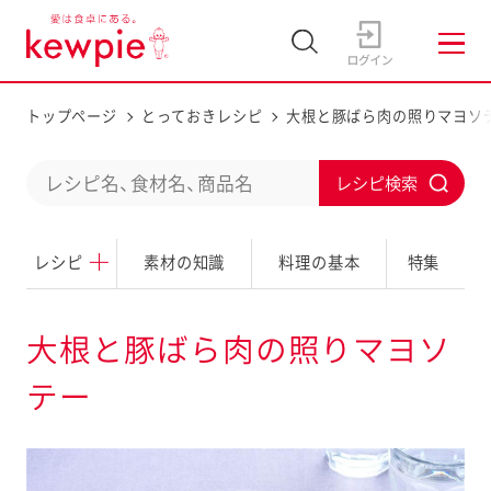
トップページ
とっておきレシピ
大根と豚ばら肉の照りマヨソ
C
S
o
u
n
レシピ
素材の知識
料理の基本
特集
b
d
m
u
i
大根と豚ばら肉の照りマヨソ
c
t
テー
t
a
s