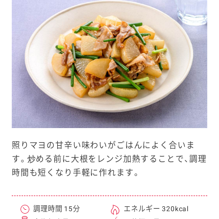
e
a
r
c
h
照りマヨの甘辛い味わいがごはんによく合いま
す。炒める前に大根をレンジ加熱することで、調理
時間も短くなり手軽に作れます。
調理時間 15分
エネルギー 320kcal