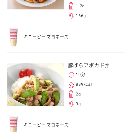
1.2g
166g
送信する事ができ
キユーピー マヨネーズ
。ご自身以外の方に送
、一旦ご自身で受け
を転送していただけ
豚ばらアボカド丼
す。
10分
889kcal
次元コードをス
2g
フォンのカメラ
9g
取るとアクセス
す。
応のスマートフォン
キユーピー マヨネーズ