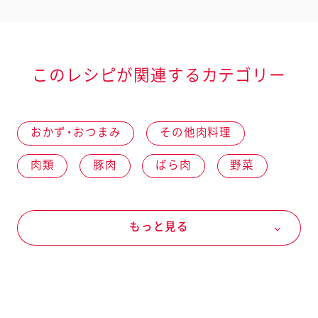
このレシピが関連するカテゴリー
おかず・おつまみ
その他肉料理
肉類
豚肉
ばら肉
野菜
冬の野菜
大根
オールシーズン
もっと見る
万能ねぎ
マヨネーズなど
マヨネーズ
マヨネーズ