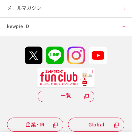
テレビ・ラジオ
メールマガジン
キャンペーン・イベント
kewpie ID
イベント協賛
kewpie IDについて
Hi! kewpieについて
Qummyについて
一覧
企業・IR
Global