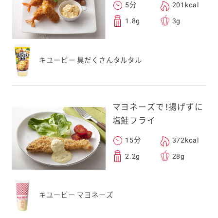
5分
201kcal
1.8g
3g
キユーピー 具だくさんタルタル
マヨネーズで！揚げずに
塩鮭フライ
15分
372kcal
2.2g
28g
キユーピー マヨネーズ