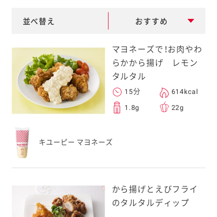
e
a
並べ替え
おすすめ
r
マヨネーズで！お肉やわ
c
らかから揚げ レモン
h
タルタル
15分
614kcal
1.8g
22g
キユーピー マヨネーズ
から揚げとえびフライ
のタルタルディップ