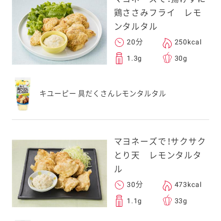
鶏ささみフライ レモ
ンタルタル
20分
250kcal
1.3g
30g
キユーピー 具だくさんレモンタルタル
マヨネーズで！サクサク
とり天 レモンタルタ
ル
30分
473kcal
1.1g
33g