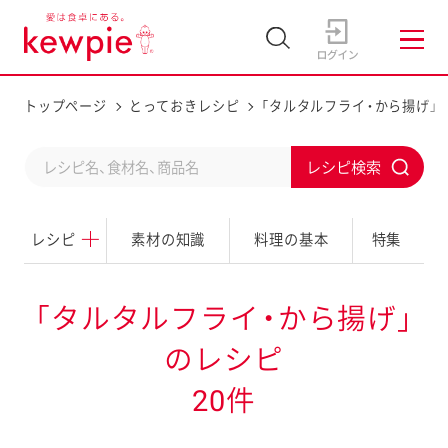
トップページ
とっておきレシピ
「タルタルフライ・から揚げ」
C
S
o
u
n
レシピ
素材の知識
料理の基本
特集
b
d
m
u
i
「タルタルフライ・から揚げ」
c
t
のレシピ
t
a
20件
s