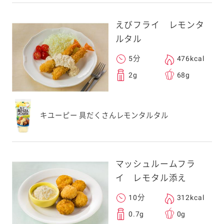
えびフライ レモンタ
ルタル
5分
476kcal
2g
68g
キユーピー 具だくさんレモンタルタル
マッシュルームフラ
イ レモタル添え
10分
312kcal
0.7g
0g