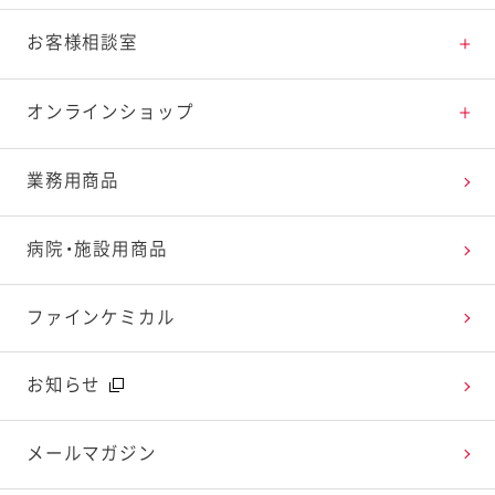
料理の基本
新商品・リニューアル品一覧
体験・エンタメトップ
お客様相談室
特集レシピ
販売終了商品一覧
マヨテラス（見学施設）
お客様相談室トップ
オンラインショップ
レシピランキング
オープンキッチン（工場見学）
よくお寄せいただくご質問
Qummy
業務用商品
レシピ動画
深谷テラス ヤサイな仲間たちファーム
お客様の声を活かしました
キユーピーウエルネス
病院・施設用商品
今日のレシピギャラリー
おたのしみコンテンツ
ファインケミカル
広告ギャラリー
お知らせ
テレビ・ラジオ
メールマガジン