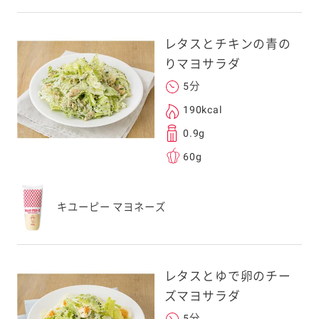
レタスとチキンの青の
りマヨサラダ
5分
190kcal
0.9g
60g
キユーピー マヨネーズ
レタスとゆで卵のチー
ズマヨサラダ
5分