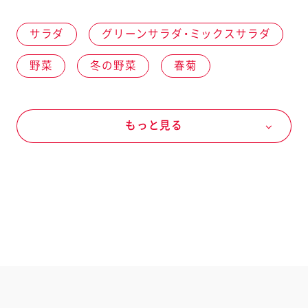
サラダ
グリーンサラダ・ミックスサラダ
野菜
冬の野菜
春菊
夏の野菜
パプリカ
秋の野菜
もっと見る
紫玉ねぎ
肉類
肉加工品
ベーコン
ドレッシングなど
九州を味わう ドレッシング
九州を味わう ゆず香るごまドレッシング