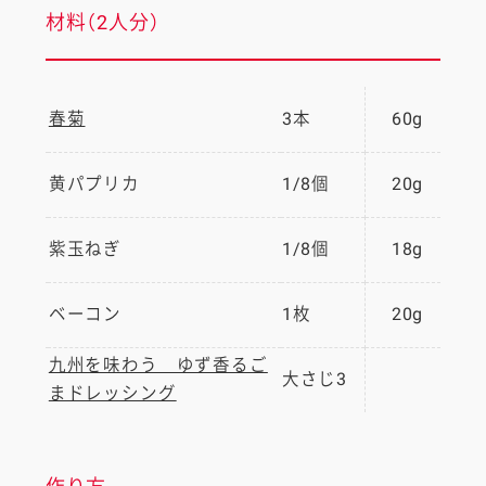
材料（2人分）
春菊
3本
60g
黄パプリカ
1/8個
20g
紫玉ねぎ
1/8個
18g
ベーコン
1枚
20g
九州を味わう ゆず香るご
大さじ3
まドレッシング