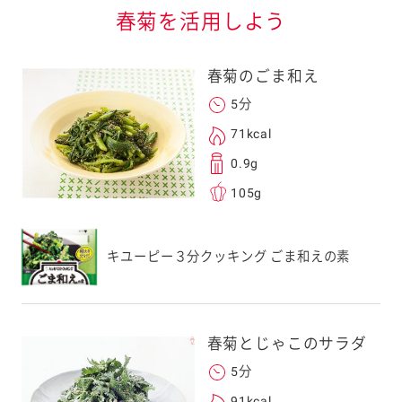
春菊を活用しよう
春菊のごま和え
5分
71kcal
る
0.9g
105g
送信する事ができ
キユーピー３分クッキング ごま和えの素
。ご自身以外の方に送
、一旦ご自身で受け
春菊とじゃこのサラダ
を転送していただけ
5分
す。
91kcal