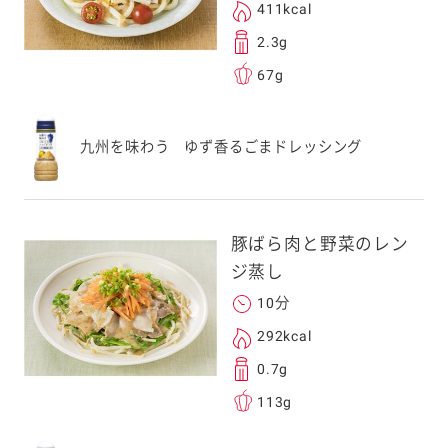
411kcal
2.3g
67g
九州を味わう ゆず香るごまドレッシング
豚ばら肉と野菜のレン
ジ蒸し
10分
292kcal
0.7g
113g