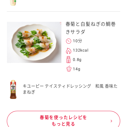
春菊と白髪ねぎの鯛巻
きサラダ
10分
132kcal
0.8g
14g
キユーピー テイスティドレッシング 和風 香味た
まねぎ
春菊を使ったレシピを
もっと見る