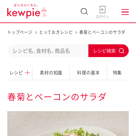
トップページ
とっておきレシピ
春菊とベーコンのサラダ
C
S
o
u
n
レシピ
素材の知識
料理の基本
特集
b
d
m
u
i
春菊とベーコンのサラダ
c
t
t
a
s