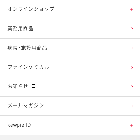
特集レシピ
販売終了商品一覧
マヨテラス（見学施設）
お客様相談室トップ
オンラインショップ
レシピランキング
オープンキッチン（工場見学）
よくお寄せいただくご質問
Qummy
業務用商品
レシピ動画
深谷テラス ヤサイな仲間たちファーム
お客様の声を活かしました
キユーピーウエルネス
病院・施設用商品
今日のレシピギャラリー
おたのしみコンテンツ
ファインケミカル
広告ギャラリー
お知らせ
テレビ・ラジオ
メールマガジン
キャンペーン・イベント
kewpie ID