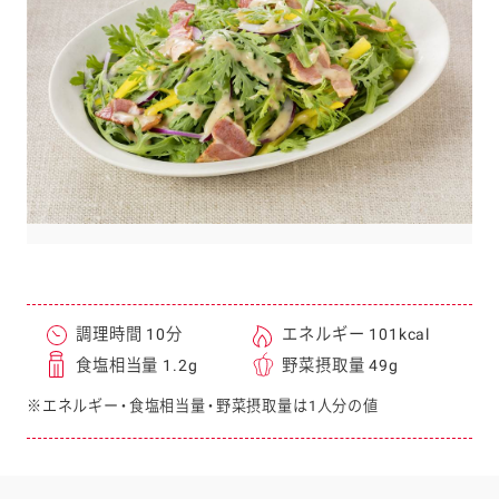
e
a
r
c
h
調理時間 10分
エネルギー 101kcal
食塩相当量 1.2g
野菜摂取量 49g
※エネルギー・食塩相当量・野菜摂取量は1人分の値