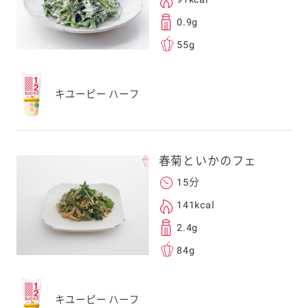
0.9g
次元コードをス
55g
フォンのカメラ
取るとアクセス
す。
キユーピー ハーフ
応のスマートフォン
スにメールをお送りい
ンのメールアドレス
春菊といかのフェ
.co.jp」を受信を許可
15分
上でご利用ください。
してドメイン指定受信
141kcal
勧めします。
2.4g
アドレスは、本サービ
84g
す。当社はこの情報
することはございませ
キユーピー ハーフ