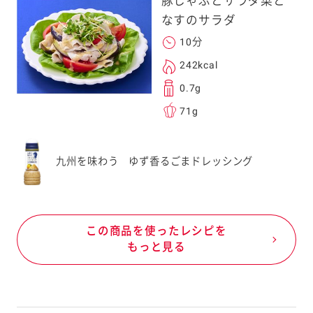
豚しゃぶとサラダ菜と
なすのサラダ
10分
242kcal
0.7g
71g
九州を味わう ゆず香るごまドレッシング
この商品を使ったレシピを
もっと見る