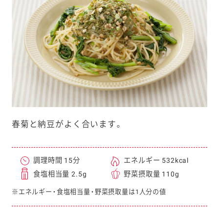
e
a
r
c
h
春菊と納豆がよく合います。
調理時間 15分
エネルギー 532kcal
食塩相当量 2.5g
野菜摂取量 110g
※エネルギー・食塩相当量・野菜摂取量は1人分の値