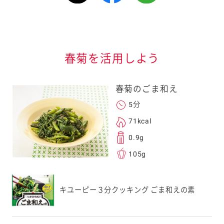
情報が届きます
信する]ボタンを押
春菊を活用しよう
春菊のごま和え
5分
71kcal
る
0.9g
105g
送信する事ができ
キユーピー３分クッキング ごま和えの素
。ご自身以外の方に送