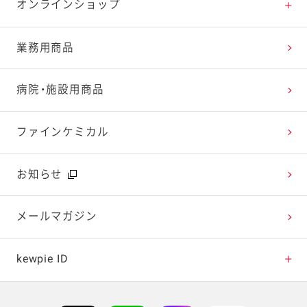
特集レシピ
販売終了商品一覧
マヨテラス（見学施設）
お客様相談室トップ
オンラインショップ
レシピランキング
オープンキッチン（工場見学）
よくお寄せいただくご質問
Qummy
業務用商品
レシピ動画
深谷テラス ヤサイな仲間たちファーム
お客様の声を活かしました
キユーピーウエルネス
病院・施設用商品
今日のレシピギャラリー
おたのしみコンテンツ
ファインケミカル
広告ギャラリー
お知らせ
テレビ・ラジオ
メールマガジン
キャンペーン・イベント
kewpie ID
イベント協賛
kewpie IDについて