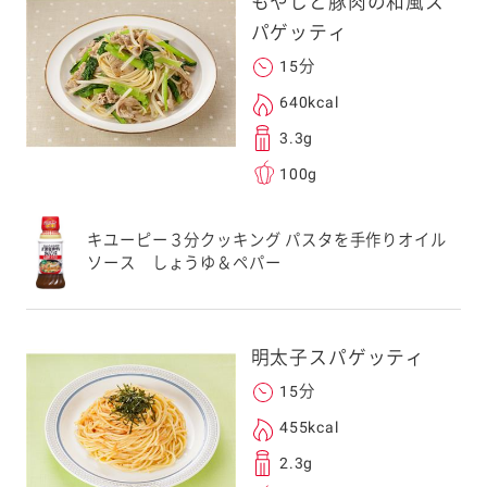
もやしと豚肉の和風ス
パゲッティ
15分
640kcal
3.3g
100g
キユーピー３分クッキング パスタを手作りオイル
ソース しょうゆ＆ペパー
明太子スパゲッティ
15分
455kcal
2.3g