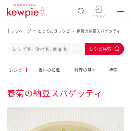
トップページ
とっておきレシピ
春菊の納豆スパゲッティ
C
S
o
u
n
レシピ
素材の知識
料理の基本
特集
b
d
m
u
i
春菊の納豆スパゲッティ
c
t
t
a
s