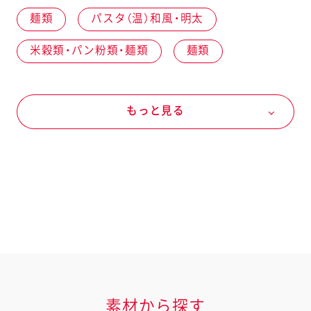
麺類
パスタ（温）和風・明太
米穀類・パン粉類・麺類
麺類
スパゲッティ
野菜
冬の野菜
もっと見る
春菊
パスタソース
キユーピー あえるパスタソース
あえるパスタソース だし香る納豆
素材から探す