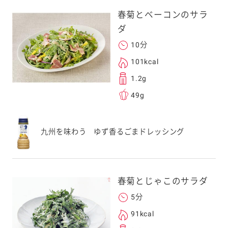
、一旦ご自身で受け
春菊とベーコンのサラ
を転送していただけ
ダ
す。
10分
101kcal
次元コードをス
1.2g
フォンのカメラ
49g
取るとアクセス
す。
応のスマートフォン
九州を味わう ゆず香るごまドレッシング
スにメールをお送りい
ンのメールアドレス
.co.jp」を受信を許可
春菊とじゃこのサラダ
上でご利用ください。
5分
してドメイン指定受信
勧めします。
91kcal
アドレスは、本サービ