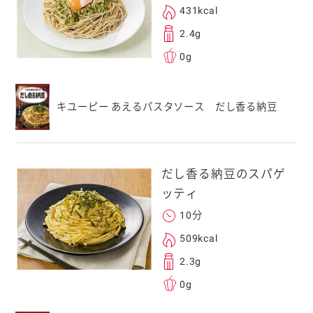
431kcal
2.4g
0g
キユーピー あえるパスタソース だし香る納豆
だし香る納豆のスパゲ
ッティ
10分
509kcal
2.3g
0g