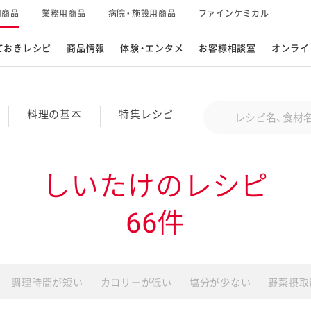
用商品
業務用商品
病院・施設用商品
ファインケミカル
ておきレシピ
商品情報
体験・エンタメ
お客様相談室
オンライ
け
CM・テレビ・エンタメ
オンラインショップ
お
そ
Conduct a search
料理の基本
特集
レシピ
キ
素材の知識
明
特集レシピ
企業情報
グループの事業
しいたけのレシピ
ドレッシングなど
お
レシピ動画
66件
キユーピーウエルネス
サ
ど
パスタソース
子
広告ギャラリー
キユーピーとヤサイな
仲間たち
お
調理時間が短い
カロリーが低い
塩分が少ない
野菜摂取
サステナビリティ
研究開発
素材
み