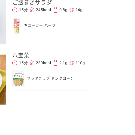
ご飯巻きサラダ
15分
245kcal
0.8g
14g
キユーピー ハーフ
八宝菜
15分
239kcal
2.1g
110g
サラダクラブ ヤングコーン