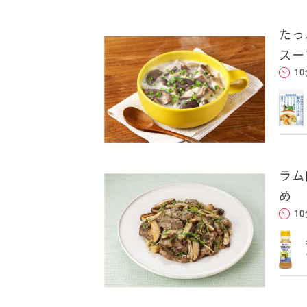
たっ
卵関連品
スー
1
ベビーフード・幼児食
深谷テラス ヤサイな
おたのしみコンテ
仲間たちファーム
サプリメントなど
ラム
ジャム、スプレッドなど
め
1