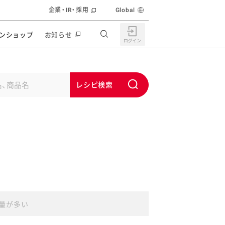
企業・IR・採用
Global
ンショップ
お知らせ
すすめの特設サイト
の他の商品サイト
キャンペーン・イベント
S
ユーピー マヨネーズキッチン
u
日もうれしい。サラダストック
b
食育活動
m
うちで作るポテトサラダ
i
ラコン サラダを楽しむレシピコンテスト
t
どもと野菜をたのしもう
キャンペーン・イベント
うちでミールストック
イベント協賛
量が多い
株主・投資家の皆様へ
んなの食と健康応援