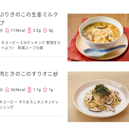
ぷりきのこの生姜ミルク
介護食
プ
0分
113kcal
2.2g
3g
栄養・健康ケア商品
採用情報
ンツ
キユーピー３分
テレビ・ラジオ
キユーピー３分クッキング 野菜をた
クッキング
べよう！ 和風スープの素
スキンケア用品
肉ときのこのすりオニ炒
パッケージサラダ
0分
363kcal
1.1g
1g
キユーピー すりおろしオニオンドレ
ッシング