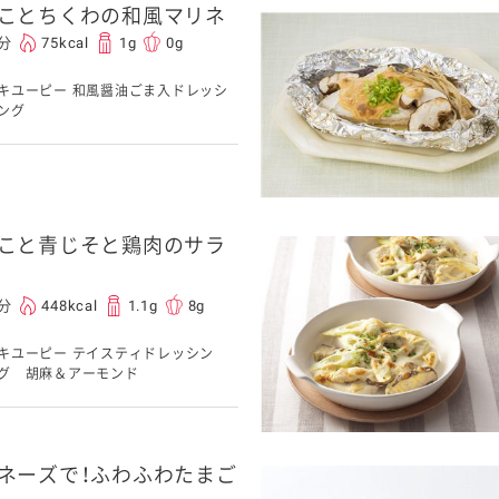
ことちくわの和風マリネ
0分
75kcal
1g
0g
キユーピー 和風醤油ごま入ドレッシ
ング
こと青じそと鶏肉のサラ
5分
448kcal
1.1g
8g
キユーピー テイスティドレッシン
グ 胡麻＆アーモンド
ネーズで！ふわふわたまご