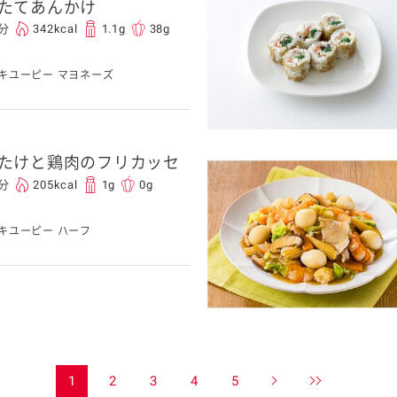
たてあんかけ
5分
342kcal
1.1g
38g
キユーピー マヨネーズ
たけと鶏肉のフリカッセ
0分
205kcal
1g
0g
キユーピー ハーフ
1
2
3
4
5