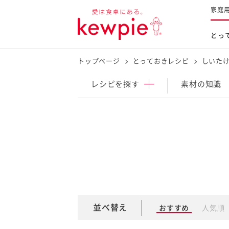
家庭
とっ
トップページ
とっておきレシピ
しいた
レシピを探す
商品を探す
体験する
レシピ
を探す
素材の知識
とっておきレシピトップ
新商品・リニューアル品
料理の基本
マヨネーズなど
レシピランキング
Qummy
タルタルソース・マスタードな
今日のレシピギャラリー
マヨテラス
オープンキッチン
（見学施設）
（工場見学）
並べ替え
おすすめ
人気順
料理の素・調理ソース