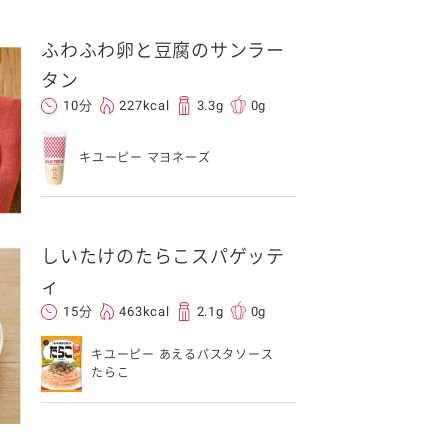
ふわふわ卵と豆腐のサンラー
タン
10分
227kcal
3.3g
0g
キユーピー マヨネーズ
イベント協賛
しいたけのたらこスパゲッテ
ィ
15分
463kcal
2.1g
0g
キユーピー あえるパスタソース
たらこ