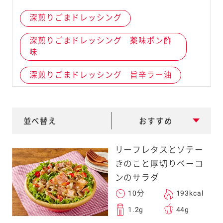
e
深煎りごまドレッシング
a
r
深煎りごまドレッシング 薬味ポン酢
味
c
h
深煎りごまドレッシング 旨辛ラー油
１０００アイランドドレッシング
レモンドレッシング
並べ替え
おすすめ
和風醤油ごま入ドレッシング
リーフレタスとソテー
きのこと厚切りベーコ
フレンチドレッシング（白）
ンのサラダ
フレンチドレッシング（セパレート）
10分
193kcal
1.2g
44g
イタリアンドレッシング