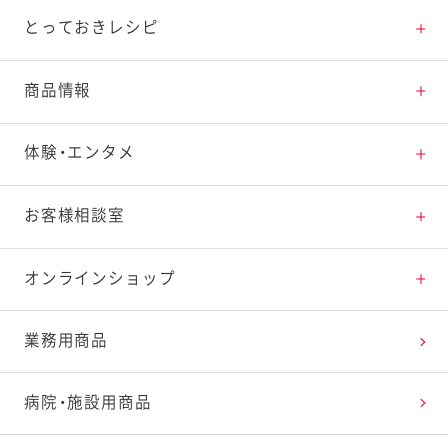
とっておきレシピ
とっておきレシピトップ
商品情報
素材の知識
商品情報トップ
体験・エンタメ
料理の基本
新商品・リニューアル品一覧
体験・エンタメトップ
お客様相談室
特集レシピ
販売終了商品一覧
マヨテラス（見学施設）
お客様相談室トップ
オンラインショップ
レシピランキング
オープンキッチン（工場見学）
よくお寄せいただくご質問
Qummy
業務用商品
レシピ動画
深谷テラス ヤサイな仲間たちファーム
お客様の声を活かしました
キユーピーウエルネス
病院・施設用商品