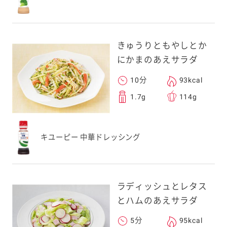
きゅうりともやしとか
にかまのあえサラダ
10分
93kcal
1.7g
114g
キユーピー 中華ドレッシング
ラディッシュとレタス
とハムのあえサラダ
5分
95kcal