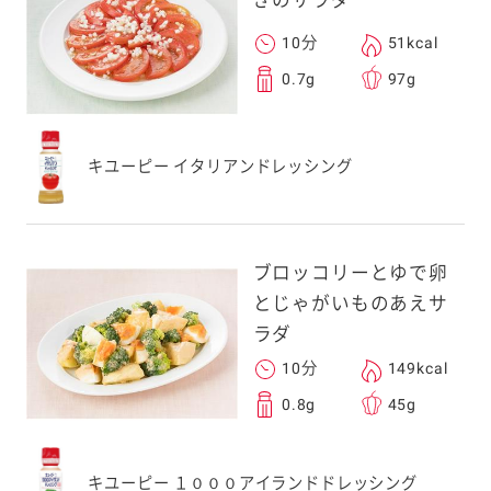
深煎りごまドレッシング カロリーハ
10分
51kcal
ーフ
0.7g
97g
シーザーサラダドレッシング
キユーピー イタリアンドレッシング
ブロッコリーとゆで卵
とじゃがいものあえサ
ラダ
10分
149kcal
0.8g
45g
キユーピー １０００アイランドドレッシング