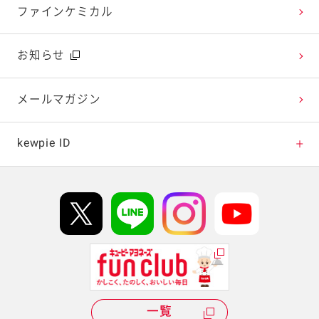
今日のレシピギャラリー
おたのしみコンテンツ
ファインケミカル
広告ギャラリー
お知らせ
テレビ・ラジオ
メールマガジン
キャンペーン・イベント
kewpie ID
イベント協賛
kewpie IDについて
Hi! kewpieについて
Qummyについて
一覧