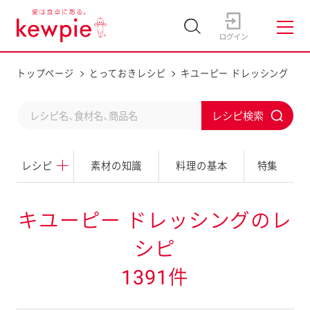
トップページ
とっておきレシピ
キユーピー ドレッシング
C
S
o
u
n
レシピ
素材の知識
料理の基本
特集
b
d
m
u
i
キユーピー ドレッシングのレ
c
t
シピ
t
a
1391件
s