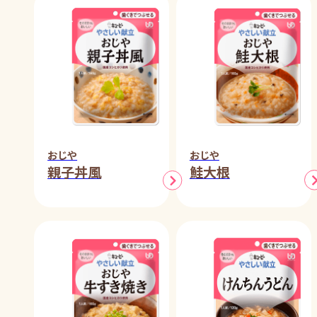
おじや
おじや
親子丼風
鮭大根