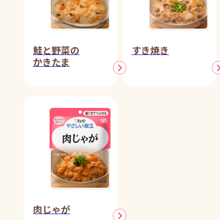
鮭と野菜の
すき焼き
かきたま
肉じゃが