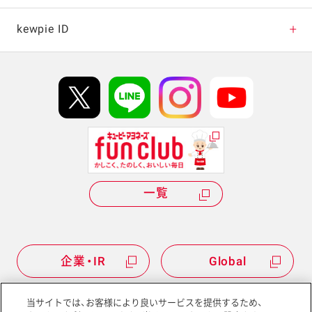
キャンペーン・イベント
kewpie ID
イベント協賛
kewpie IDについて
Hi! kewpieについて
Qummyについて
一覧
企業・IR
Global
当サイトでは、お客様により良いサービスを提供するため、