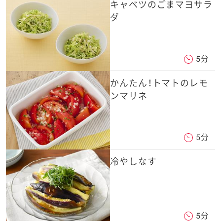
キャベツのごまマヨサラ
ダ
5分
かんたん！トマトのレモ
ンマリネ
5分
冷やしなす
5分