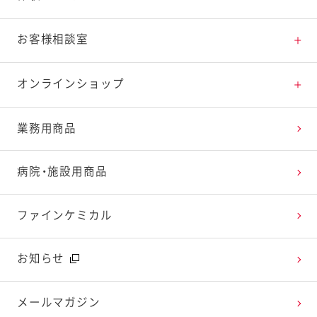
料理の基本
新商品・リニューアル品一覧
体験・エンタメトップ
お客様相談室
特集レシピ
販売終了商品一覧
マヨテラス（見学施設）
お客様相談室トップ
オンラインショップ
レシピランキング
オープンキッチン（工場見学）
よくお寄せいただくご質問
Qummy
業務用商品
レシピ動画
深谷テラス ヤサイな仲間たちファーム
お客様の声を活かしました
キユーピーウエルネス
病院・施設用商品
今日のレシピギャラリー
おたのしみコンテンツ
ファインケミカル
広告ギャラリー
お知らせ
テレビ・ラジオ
メールマガジン