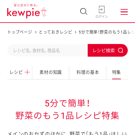
トップページ
とっておきレシピ
5分で簡単！野菜のもう1品レ
C
S
o
u
n
レシピ
素材の知識
料理の基本
特集
b
d
m
u
i
c
t
5分で簡単！
t
野菜のもう1品レシピ特集
a
s
メインのおかずのほかに、野菜で「もう1品」ほしい