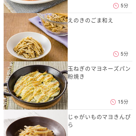
5分
えのきのごま和え
5分
玉ねぎのマヨネーズパン
粉焼き
15分
じゃがいものマヨきんぴ
ら