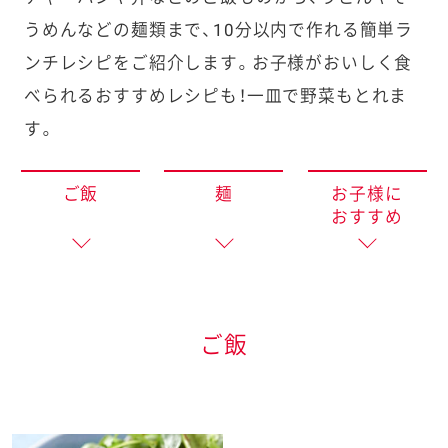
e
うめんなどの麺類まで、
10分以内で作れる簡単ラ
a
ンチレシピをご紹介します。
お子様がおいしく食
r
べられるおすすめレシピも！一皿で野菜もとれま
c
す。
h
ご飯
麺
お子様に
おすすめ
ご飯