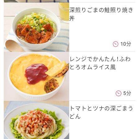
深煎りごまの鮭照り焼き
丼
10分
レンジでかんたん！ふわ
とろオムライス風
5分
トマトとツナの深ごまう
どん