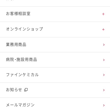
料理の基本
新商品・リニューアル品一覧
体験・エンタメトップ
お客様相談室
特集レシピ
販売終了商品一覧
マヨテラス（見学施設）
お客様相談室トップ
オンラインショップ
レシピランキング
オープンキッチン（工場見学）
よくお寄せいただくご質問
Qummy
業務用商品
レシピ動画
深谷テラス ヤサイな仲間たちファーム
お客様の声を活かしました
キユーピーウエルネス
病院・施設用商品
今日のレシピギャラリー
おたのしみコンテンツ
ファインケミカル
広告ギャラリー
お知らせ
テレビ・ラジオ
メールマガジン