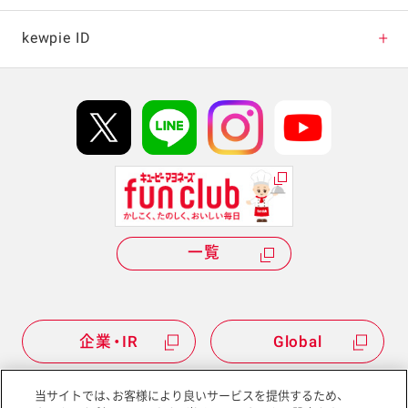
キャンペーン・イベント
kewpie ID
イベント協賛
kewpie IDについて
Hi! kewpieについて
Qummyについて
一覧
企業・IR
Global
当サイトでは、お客様により良いサービスを提供するため、