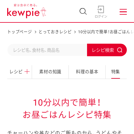
トップページ
とっておきレシピ
10分以内で簡単！お昼ごはん
C
S
o
u
n
レシピ
素材の知識
料理の基本
特集
b
d
m
u
i
c
t
10分以内で簡単！
t
お昼ごはんレシピ特集
a
s
チャーハンや丼などのご飯ものから、うどんやそ