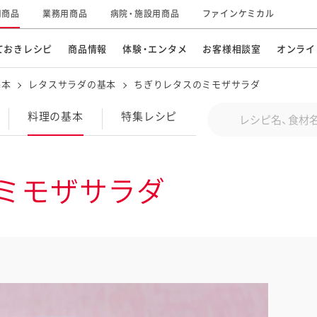
用商品
業務用商品
病院・施設用商品
ファインケミカル
ておきレシピ
商品情報
体験・エンタメ
お客様相談室
オンライ
基本
レタスサラダの基本
ちぎりレタスのミモザサラダ
CM・テレビ・エンタメ
オンラインショップ
お
そ
Conduct a search
料理の基本
特集
レシピ
キ
素材の知識
明
特集レシピ
企業情報
グループの事業
ミモザサラダ
ドレッシングなど
お
レシピ動画
キユーピーウエルネス
サ
ど
パスタソース
子
広告ギャラリー
キユーピーとヤサイな
仲間たち
お
サステナビリティ
研究開発
素材
み