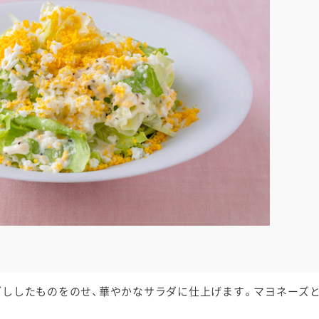
介護食
栄養・健康ケア商品
採用情報
ンツ
キユーピー３分
テレビ・ラジオ
クッキング
スキンケア用品
パッケージサラダ
ごししたものをのせ、華やかなサラダに仕上げます。マヨネーズ