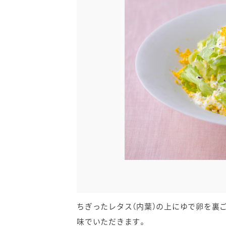
卵関連品
ベビーフード・幼児食
深谷テラス ヤサイな
おたのしみコンテ
仲間たちファーム
サプリメントなど
ジャム、スプレッドなど
ちぎったレタス（内葉）の上にゆで卵を裏
味でいただきます。