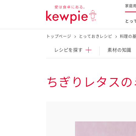
家庭
とっ
トップページ
とっておきレシピ
料理の
レシピを探す
商品を探す
体験する
レシピ
を探す
素材の知識
とっておきレシピトップ
新商品・リニューアル品
料理の基本
ちぎりレタスの
マヨネーズなど
レシピランキング
Qummy
タルタルソース・マスタードな
今日のレシピギャラリー
マヨテラス
オープンキッチン
（見学施設）
（工場見学）
料理の素・調理ソース